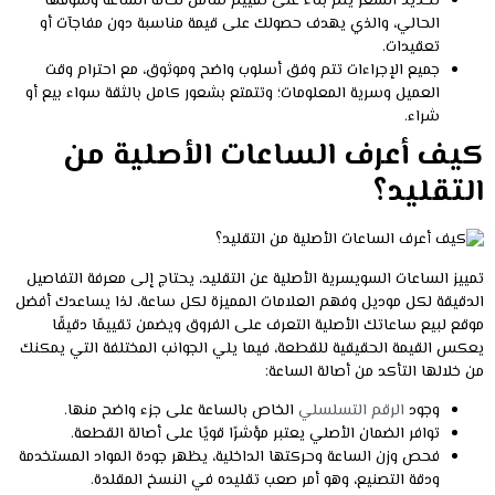
تحديد السعر يتم بناء على تقييم شامل لحالة الساعة وسوقها
الحالي، والذي يهدف حصولك على قيمة مناسبة دون مفاجآت أو
تعقيدات.
جميع الإجراءات تتم وفق أسلوب واضح وموثوق، مع احترام وقت
العميل وسرية المعلومات؛ وتتمتع بشعور كامل بالثقة سواء بيع أو
شراء.
كيف أعرف الساعات الأصلية من
التقليد؟
تمييز الساعات السويسرية الأصلية عن التقليد، يحتاج إلى معرفة التفاصيل
الدقيقة لكل موديل وفهم العلامات المميزة لكل ساعة، لذا يساعدك أفضل
موقع لبيع ساعاتك الأصلية التعرف على الفروق ويضمن تقييمًا دقيقًا
يعكس القيمة الحقيقية للقطعة، فيما يلي الجوانب المختلفة التي يمكنك
من خلالها التأكد من أصالة الساعة:
وجود
الرقم التسلسلي
الخاص بالساعة على جزء واضح منها.
توافر الضمان الأصلي يعتبر مؤشرًا قويًا على أصالة القطعة.
فحص وزن الساعة وحركتها الداخلية، يظهر جودة المواد المستخدمة
ودقة التصنيع، وهو أمر صعب تقليده في النسخ المقلدة.