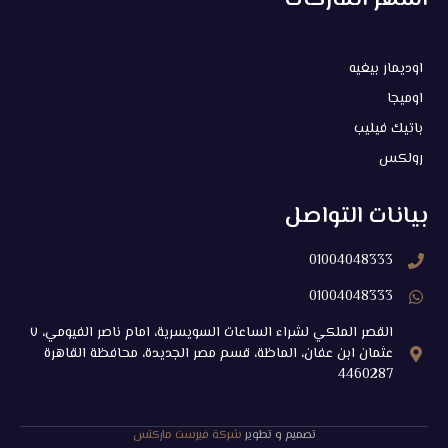
اوديمار بيغيه
اوميجا
باتيك فيليب
رولكس
بيانات التواصل
01004048333
01004048333
القصر الملكي لشراء الساعات السويسرية، امام ناصر الفيومي، ٧
عثمان ابن عفان، الماظة، قسم مصر الجديدة، محافظة القاهرة‬
4460287
تصميم و تطوير
شركة فيرست ماركتس