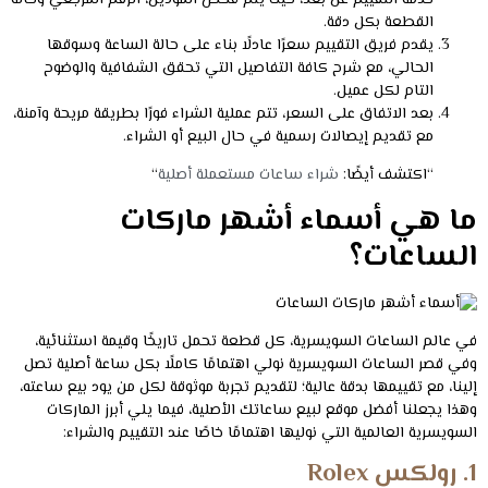
خدمة التقييم عن بعد، حيث يتم فحص الموديل، الرقم المرجعي وحالة
القطعة بكل دقة.
يقدم فريق التقييم سعرًا عادلًا بناء على حالة الساعة وسوقها
الحالي، مع شرح كافة التفاصيل التي تحقق الشفافية والوضوح
التام لكل عميل.
بعد الاتفاق على السعر، تتم عملية الشراء فورًا بطريقة مريحة وآمنة،
مع تقديم إيصالات رسمية في حال البيع أو الشراء.
“اكتشف أيضًا:
شراء ساعات مستعملة أصلية
“
ما هي أسماء أشهر ماركات
الساعات؟
في عالم الساعات السويسرية، كل قطعة تحمل تاريخًا وقيمة استثنائية،
وفي قصر الساعات السويسرية نولي اهتمامًا كاملًا بكل ساعة أصلية تصل
إلينا، مع تقييمها بدقة عالية؛ لتقديم تجربة موثوقة لكل من يود بيع ساعته،
وهذا يجعلنا أفضل موقع لبيع ساعاتك الأصلية، فيما يلي أبرز الماركات
السويسرية العالمية التي نوليها اهتمامًا خاصًا عند التقييم والشراء:
1. رولكس Rolex