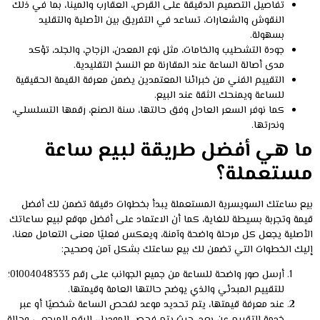
تفاصيل التصميم الدقيقة على القرص، العقارب والمينا، بما في ذلك
النقوش والشعارات، تساعد في التفريق بين الأصلية والتقليد
بسهولة.
جودة التشطيب والخامات، مثل نوع المعدن، الزجاج، والجلد، تؤكد
مدى أصالة الساعة عند المقارنة مع النسخ التقليدية.
التقييم الفني من خبرائنا المعتمدين يضمن معرفة القيمة الحقيقية
للساعة ويمنحك الثقة عند البيع.
كما نوفر السعر العادل وفق حالتها، سنة الصنع، رقمها التسلسلي،
وندرتها.
ما هي أفضل طريقة لبيع ساعة
مستعملة؟
بيع ساعتك السويسرية المستعملة يبدأ بخطوات دقيقة تضمن لك أفضل
قيمة وتجربة بسيطة للغاية، كما أن الاعتماد على أفضل موقع لبيع ساعاتك
الأصلية يجعل كل مرحلة واضحة وآمنة، ويعكس فعليًا معنى التعامل معنا،
إليك الخطوات التي تضمن لك بيع ساعتك بشكل آمن وصحيح:
أرسل صور واضحة للساعة من جميع الجوانب على رقم 01004048333؛
للتقييم المبدئي والذي يوضح حالتها العامة وقيمتها.
عند معرفة قيمتها، يتم تحديد موعد لفحص الساعة شخصيًا أو عبر