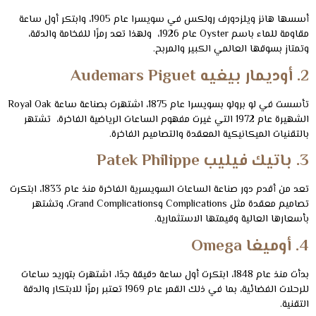
أسسها هانز ويلزدورف رولكس في سويسرا عام 1905، وابتكر أول ساعة
مقاومة للماء باسم Oyster عام 1926، ولهذا تعد رمزًا للفخامة والدقة،
وتمتاز بسوقها العالمي الكبير والمربح.
2. أوديمار بيغيه Audemars Piguet
تأسست في لو برولو بسويسرا عام 1875، اشتهرت بصناعة ساعة Royal Oak
الشهيرة عام 1972 التي غيرت مفهوم الساعات الرياضية الفاخرة، تشتهر
بالتقنيات الميكانيكية المعقدة والتصاميم الفاخرة.
3. باتيك فيليب Patek Philippe
تعد من أقدم دور صناعة الساعات السويسرية الفاخرة منذ عام 1833، ابتكرت
تصاميم معقدة مثل Complications وGrand Complications، وتشتهر
بأسعارها العالية وقيمتها الاستثمارية.
4. أوميغا Omega
بدأت منذ عام 1848، ابتكرت أول ساعة دقيقة جدًا، اشتهرت بتوريد ساعات
للرحلات الفضائية، بما في ذلك القمر عام 1969 تعتبر رمزًا للابتكار والدقة
التقنية.