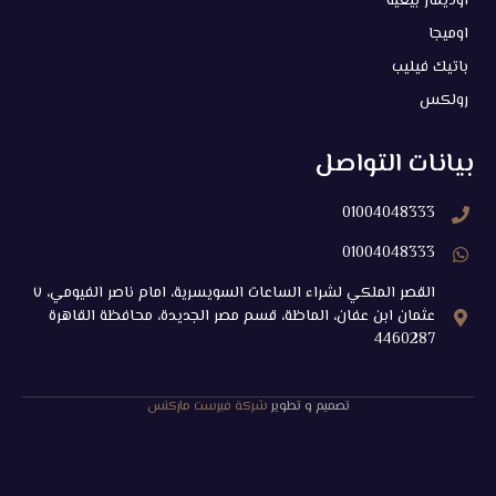
اوديمار بيغيه
اوميجا
باتيك فيليب
رولكس
بيانات التواصل
01004048333
01004048333
القصر الملكي لشراء الساعات السويسرية، امام ناصر الفيومي، ٧
عثمان ابن عفان، الماظة، قسم مصر الجديدة، محافظة القاهرة‬
4460287
تصميم و تطوير
شركة فيرست ماركتس