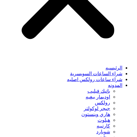
الرئيسيه
شراء الساعات السويسرية
شراء ساعات رولكس اصليه
المدونه
باتيك فيليب
اوديمار بيغيه
رولكس
جيجر لوكولتر
هاري وينستون
هبلوت
كارتييه
شوبارد