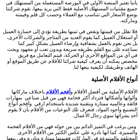
بأننا نعتبر المنصة الأولي في البورصة المستعملة من المستهلك في
جميع مقتنيات المستهلك الأصلية فقط التي يريد بيعها، تقوم شركتنا
بوضع الأسعار التي تتناسب مع العملاء وحسب كل قلم وقيمته
وماركته.
فلا نقلل من قيمتها ونقص في ثمنها بطريقة تؤدي إلى خسارة العميل
أو استغلال العميل كما يقوم العديد من المتاجر والشركات الأخرى،
بل نحن نقوم بالعمل بشفافية وإرضاء العميل بشكل كبير كما
نساعده على بيع القلم بطريقه سريعة وبدون تعب أو مجهود وبحث
في أي من المواقع الأخرى أو الحركة، فيتم التعامل مع فريق
مخصص يمكنه أن يعرف كيفية شرائنا للأقلام عن طريق الموقع أو
الهاتف وطريقتك لكيفية بيعها لنا.
أنواع الأقلام الأصلية
الأقلام الأصلية من أفضل الأقلام و
أفخم الأقلام
باختلاف ماركاتها
وألوانها وأشكالها فتزداد أكثر فخامة فهي من قبل صناعي بمهارات
فائقة وعالميه ممتازة وبتقنية شديدة باستخدام ارقي وأفخم أنواع
التصنيع وأجود المواد، فتعرف تلك النوعيات من الأقلام بأن لا يقوم
أحد بشرائها سوي رجال الأعمال.
ومن يرغب في التميز الدائم بين من حوله فهي من الأقلام الفخمة
والمميزة، كما انها نادره علي عكس الكثير من الأقلام الأخرى
المختلفة والمتنوعة في الماركات فقيمتها ممتازة ونادرة وفي بيعها