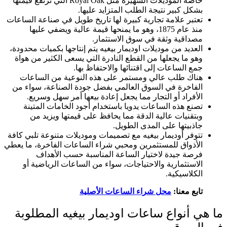
خاصة الموديلات الشهيرة مثل Royal Oak التي ترتفع قيمتها
بشكل كبير نتيجة الطلب المتزايد عليها.
تعتبر علامة تجارية كبيرة لها تاريخ طويل في صناعة الساعات
منذ عام 1875، وهو ما يمنحها قيمة عالية ويضفي عليها
مصداقية وثقة في سوق الاستثمار.
العديد من موديلات اوديمار بيغيه يتم إنتاجها بكميات محدودة،
وهو ما يجعلها من القطع النادرة التي يسعى الكثير من هواة
جمع الساعات إلى اقتنائها والاحتفاظ بها.
هناك طلب عالي ومستمر على هذه النوعية من الساعات
الفاخرة في السوق العالمي بفضل جودة الصناعة، سواء من
الأفراد أو التجار مما يجعل إعادة بيعها أمر سهل وسريع.
تصنع هذه الساعات يدويا باستخدام أجود الخامات المتينة
وبتقنيات عالية الدقة مما يحافظ على قيمتها ويزيد من
جاذبيتها على المدى الطويل.
تتوفر أوديمار بيغيه مع تصميمات وموديلات متنوعة تلبي كافة
الأذواق للمستثمرين ومحبي شراء الساعات الفاخرة، ما يعطي
فرصة جيدة لاختيار الساعة المناسبة حسب الأهداف
الاستثمارية والاحتياجات، سواء من الساعات الرياضية أو
الكلاسيكية.
تابع معنا:
محل شراء الساعات الأصلية
ما هي أنواع ساعات اوديمار بيغيه المطلوبة