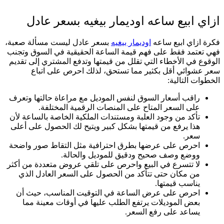
ازاي ابيع ساعه اوديمار بيغيه بسعر عادل
فكرة ازاي ابيع ساعه
اوديمار بيغيه
بسعر عادل ليست مسألة صعبة،
فهي تعتمد فقط على فهم قيمة الساعة الحقيقية في السوق وتجنب
الوقوع في الأخطاء التي تقلل من قيمتها وتدفع المشتري إلى تقديم
سعر عشوائي أقل بكثير مما تستحق، لذلك احرص على اتباع
الخطوات التالية:
راقب أسعار السوق لنفس الموديل مع مراعاة حالتها وتعرف
على السعر المتاح على المنصات الرقمية المختلفة.
تأكد من وجود العلبة ومستندات الملكية الخاصة بالساعة لأن
هذا يرفع من قيمتها بشكل كبير ويتيح لك الحصول على أعلى
سعر.
احرص على عرضها بطرق احترافية مثل التقاط صور واضحة
ووضع وصف صحيح ودقيق للموديل والحالة.
لا تتسرع في البيع واحرص على تلقي عروض متعددة من أكثر
من مكان حتى تتأكد من الحصول على السعر العادل الذي
يناسب قيمتها.
احرص على عرض الساعة في التوقيت المناسب، حيث أن
بعض الموديلات يرتفع الطلب عليها في أوقات معينة مما
يساعد على رفع السعر.