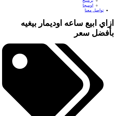
برتلينج
اوميجا
تواصل معنا
ازاي ابيع ساعه اوديمار بيغيه
بأفضل سعر