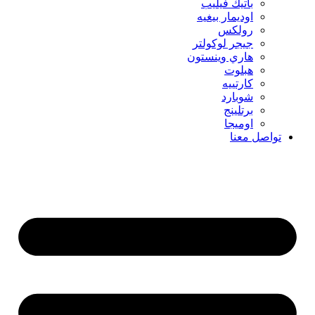
باتيك فيليب
اوديمار بيغيه
رولكس
جيجر لوكولتر
هاري وينستون
هبلوت
كارتييه
شوبارد
برتلينج
اوميجا
تواصل معنا