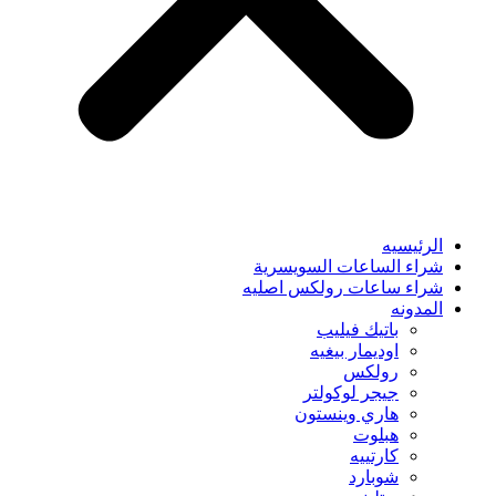
الرئيسيه
شراء الساعات السويسرية
شراء ساعات رولكس اصليه
المدونه
باتيك فيليب
اوديمار بيغيه
رولكس
جيجر لوكولتر
هاري وينستون
هبلوت
كارتييه
شوبارد