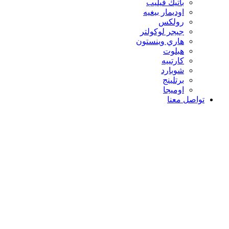
باتيك فيليب
اوديمار بيغيه
رولكس
جيجر لوكولتر
هاري وينستون
هبلوت
كارتييه
شوبارد
برتلينج
اوميجا
تواصل معنا