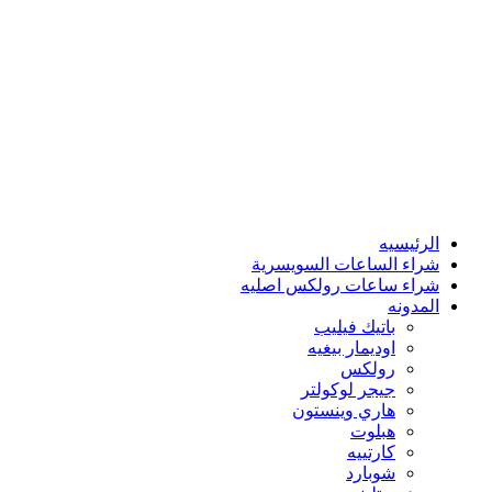
الرئيسيه
شراء الساعات السويسرية
شراء ساعات رولكس اصليه
المدونه
باتيك فيليب
اوديمار بيغيه
رولكس
جيجر لوكولتر
هاري وينستون
هبلوت
كارتييه
شوبارد