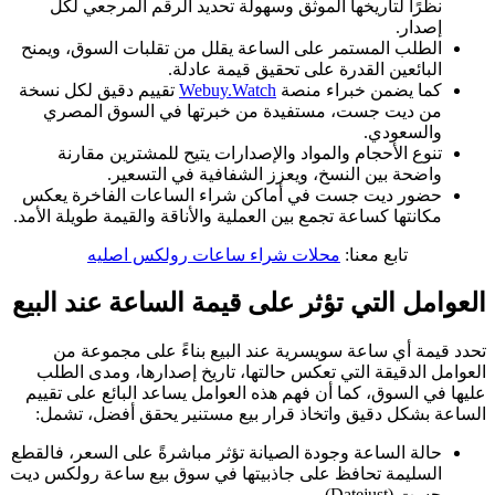
نظرًا لتاريخها الموثق وسهولة تحديد الرقم المرجعي لكل
إصدار.
الطلب المستمر على الساعة يقلل من تقلبات السوق، ويمنح
البائعين القدرة على تحقيق قيمة عادلة.
كما يضمن خبراء منصة
Webuy.Watch
تقييم دقيق لكل نسخة
من ديت جست، مستفيدة من خبرتها في السوق المصري
والسعودي.
تنوع الأحجام والمواد والإصدارات يتيح للمشترين مقارنة
واضحة بين النسخ، ويعزز الشفافية في التسعير.
حضور ديت جست في أماكن شراء الساعات الفاخرة يعكس
مكانتها كساعة تجمع بين العملية والأناقة والقيمة طويلة الأمد.
تابع معنا:
محلات شراء ساعات رولكس اصليه
العوامل التي تؤثر على قيمة الساعة عند البيع
تحدد قيمة أي ساعة سويسرية عند البيع بناءً على مجموعة من
العوامل الدقيقة التي تعكس حالتها، تاريخ إصدارها، ومدى الطلب
عليها في السوق، كما أن فهم هذه العوامل يساعد البائع على تقييم
الساعة بشكل دقيق واتخاذ قرار بيع مستنير يحقق أفضل، تشمل:
حالة الساعة وجودة الصيانة تؤثر مباشرةً على السعر، فالقطع
السليمة تحافظ على جاذبيتها في سوق بيع ساعة رولكس ديت
جست (Datejust).