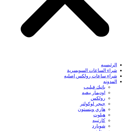
الرئيسيه
شراء الساعات السويسرية
شراء ساعات رولكس اصليه
المدونه
باتيك فيليب
اوديمار بيغيه
رولكس
جيجر لوكولتر
هاري وينستون
هبلوت
كارتييه
شوبارد