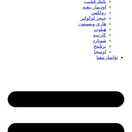
باتيك فيليب
اوديمار بيغيه
رولكس
جيجر لوكولتر
هاري وينستون
هبلوت
كارتييه
شوبارد
برتلينج
اوميجا
تواصل معنا