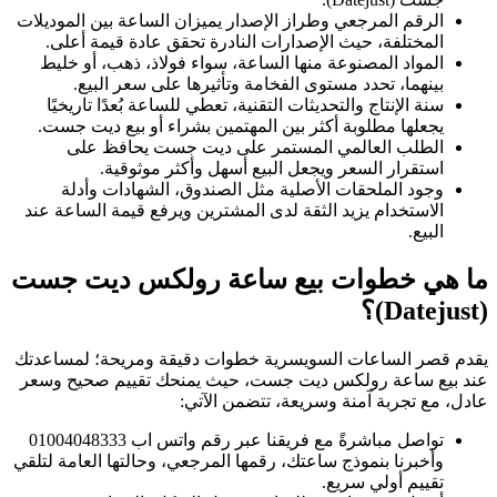
الرقم المرجعي وطراز الإصدار يميزان الساعة بين الموديلات
المختلفة، حيث الإصدارات النادرة تحقق عادة قيمة أعلى.
المواد المصنوعة منها الساعة، سواء فولاذ، ذهب، أو خليط
بينهما، تحدد مستوى الفخامة وتأثيرها على سعر البيع.
سنة الإنتاج والتحديثات التقنية، تعطي للساعة بُعدًا تاريخيًا
يجعلها مطلوبة أكثر بين المهتمين بشراء أو بيع ديت جست.
الطلب العالمي المستمر على ديت جست يحافظ على
استقرار السعر ويجعل البيع أسهل وأكثر موثوقية.
وجود الملحقات الأصلية مثل الصندوق، الشهادات وأدلة
الاستخدام يزيد الثقة لدى المشترين ويرفع قيمة الساعة عند
البيع.
ما هي خطوات بيع ساعة رولكس ديت جست
(Datejust)؟
يقدم قصر الساعات السويسرية خطوات دقيقة ومريحة؛ لمساعدتك
عند بيع ساعة رولكس ديت جست، حيث يمنحك تقييم صحيح وسعر
عادل، مع تجربة آمنة وسريعة، تتضمن الآتي:
تواصل مباشرةً مع فريقنا عبر رقم واتس اب 01004048333
وأخبرنا بنموذج ساعتك، رقمها المرجعي، وحالتها العامة لتلقي
تقييم أولي سريع.