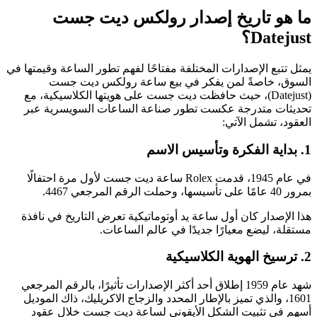
ما هو تاريخ إصدار رولكس ديت جست
Datejust؟
يمثل تتبع الإصدارات المختلفة مفتاحًا لفهم تطور الساعة وقيمتها في
السوق، خاصةً لمن يفكر في بيع ساعة رولكس ديت جست
(Datejust)، حيث حافظت ديت جست على هويتها الكلاسيكية، مع
تحديثات متدرجة عكست تطور صناعة الساعات السويسرية عبر
العقود، تشمل الآتي:
1. بداية الفكرة وتأسيس الاسم
في عام 1945، قدمت Rolex ساعة ديت جست لأول مرة احتفالًا
بمرور 40 عامًا على تأسيسها، وحملت الرقم المرجعي 4467.
هذا الإصدار كان أول ساعة يد أوتوماتيكية تعرض التاريخ في نافذة
مستقلة، ليضع معيارًا جديدًا في عالم الساعات.
2. ترسيخ الهوية الكلاسيكية
شهد عام 1959 إطلاق أحد أكثر الإصدارات تأثيرًا، بالرقم المرجعي
1601، والذي تميز بالإطار المحدد والزجاج الاكريليك، ذاك الموديل
أسهم في تثبيت الشكل الأيقوني لساعة ديت جست خلال عقود