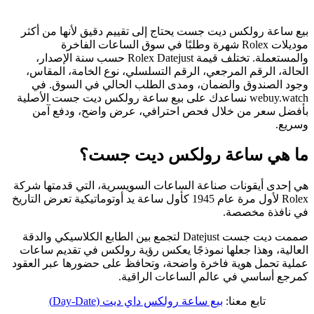
بيع ساعة رولكس ديت جست يحتاج إلى تقييم دقيق لأنها من أكثر
موديلات Rolex شهرة وطلبًا في سوق الساعات الفاخرة
والمستعملة. تختلف قيمة Rolex Datejust حسب سنة الإصدار،
الحالة، الرقم المرجعي، الرقم التسلسلي، نوع الخامة، المقاس،
وجود الصندوق والضمان، ومدى الطلب الحالي في السوق. في
webuy.watch نساعدك على بيع ساعة رولكس ديت جست الأصلية
بأفضل سعر من خلال فحص احترافي، عرض واضح، ودفع آمن
وسريع.
ما هي ساعة رولكس ديت جست؟
هي إحدى أيقونات صناعة الساعات السويسرية، التي قدمتها شركة
Rolex لأول مرة عام 1945 كأول ساعة يد أوتوماتيكية تعرض التاريخ
في نافذة مخصصة.
صممت ديت جست Datejust لتجمع بين الطابع الكلاسيكي والدقة
العالية، وهذا جعلها نموذجًا يعكس رؤية رولكس في تقديم ساعات
عملية تحمل هوية فاخرة واضحة، وتحافظ على حضورها عبر العقود
كمرجع أساسي في عالم الساعات الراقية.
تابع معنا:
بيع ساعة رولكس داي ديت (Day-Date)