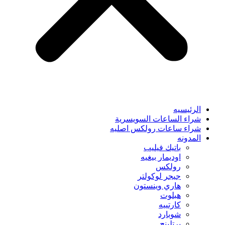
الرئيسيه
شراء الساعات السويسرية
شراء ساعات رولكس اصليه
المدونه
باتيك فيليب
اوديمار بيغيه
رولكس
جيجر لوكولتر
هاري وينستون
هبلوت
كارتييه
شوبارد
برتلينج