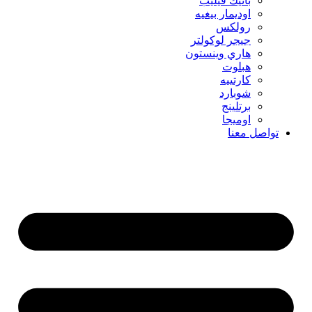
باتيك فيليب
اوديمار بيغيه
رولكس
جيجر لوكولتر
هاري وينستون
هبلوت
كارتييه
شوبارد
برتلينج
اوميجا
تواصل معنا