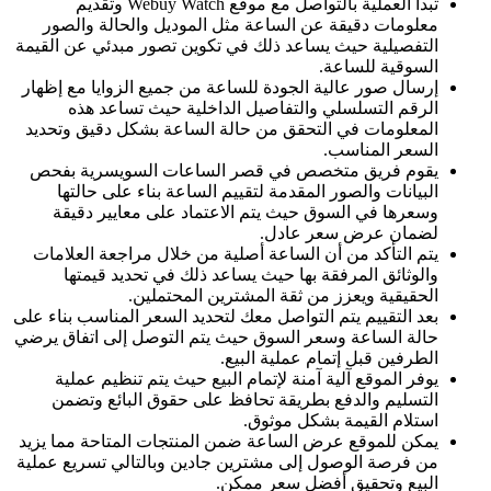
تبدأ العملية بالتواصل مع موقع Webuy Watch وتقديم
معلومات دقيقة عن الساعة مثل الموديل والحالة والصور
التفصيلية حيث يساعد ذلك في تكوين تصور مبدئي عن القيمة
السوقية للساعة.
إرسال صور عالية الجودة للساعة من جميع الزوايا مع إظهار
الرقم التسلسلي والتفاصيل الداخلية حيث تساعد هذه
المعلومات في التحقق من حالة الساعة بشكل دقيق وتحديد
السعر المناسب.
يقوم فريق متخصص في قصر الساعات السويسرية بفحص
البيانات والصور المقدمة لتقييم الساعة بناء على حالتها
وسعرها في السوق حيث يتم الاعتماد على معايير دقيقة
لضمان عرض سعر عادل.
يتم التأكد من أن الساعة أصلية من خلال مراجعة العلامات
والوثائق المرفقة بها حيث يساعد ذلك في تحديد قيمتها
الحقيقية ويعزز من ثقة المشترين المحتملين.
بعد التقييم يتم التواصل معك لتحديد السعر المناسب بناء على
حالة الساعة وسعر السوق حيث يتم التوصل إلى اتفاق يرضي
الطرفين قبل إتمام عملية البيع.
يوفر الموقع آلية آمنة لإتمام البيع حيث يتم تنظيم عملية
التسليم والدفع بطريقة تحافظ على حقوق البائع وتضمن
استلام القيمة بشكل موثوق.
يمكن للموقع عرض الساعة ضمن المنتجات المتاحة مما يزيد
من فرصة الوصول إلى مشترين جادين وبالتالي تسريع عملية
البيع وتحقيق أفضل سعر ممكن.