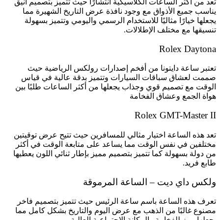
تعد من أكثر الساعات الكلاسيكية انتشارًا حيث تتميز بتصميم أنيق
يناسب جميع الأذواق مع وجود نافذة عرض التاريخ الشهيرة مما
يجعلها خيارًا مثاليًا للاستخدام الرسمي واليومي وتتميز بسهولة
تنسيقها مع مختلف الإطلالات.
Rolex Daytona
تعتبر ساعة دايتونا من أفخم إصدارات رولكس الرياضية حيث
صممت لعشاق سباقات السيارات وتتميز بدقة عالية في قياس
الوقت مع تصميم قوي وجذاب يجعلها من أكثر الساعات طلبًا بين
هواة الجمع وعشاق الفخامة
Rolex GMT-Master II
تعد هذه الساعة اختيار مثالي للمسافرين حيث تتيح عرض توقيتين
مختلفين في نفس الوقت مما يساعد على متابعة الوقت في أكثر
من دولة بسهولة كما تتميز بتصميم مميز بإطار ثنائي اللون يعطيها
طابع فريد.
ولكس داي ديت – الساعة المرموقة
تعرف هذه الساعة باسم ساعة الرئيس حيث تتميز بتصميم فاخر
مصنوع غالبًا من الذهب مع عرض اليوم والتاريخ بشكل كامل مما
يجعلها رمز للفخامة والمكانة الاجتماعية العالية.