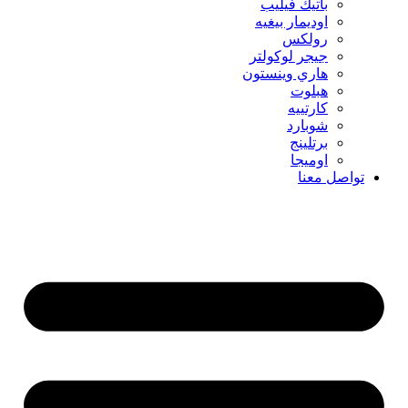
باتيك فيليب
اوديمار بيغيه
رولكس
جيجر لوكولتر
هاري وينستون
هبلوت
كارتييه
شوبارد
برتلينج
اوميجا
تواصل معنا