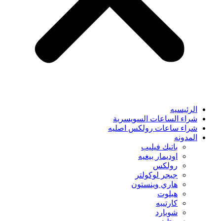
الرئيسيه
شراء الساعات السويسرية
شراء ساعات رولكس اصليه
المدونه
باتيك فيليب
اوديمار بيغيه
رولكس
جيجر لوكولتر
هاري وينستون
هبلوت
كارتييه
شوبارد