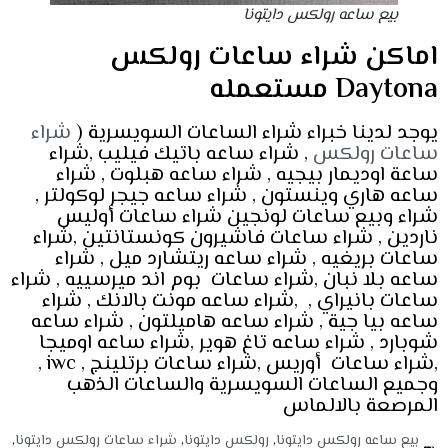
بيع ساعه رولكس دايتونا
اماكن شراء ساعات رولكس
Daytona مستعمله
يوجد لدينا خبراء شراء الساعات السويسرية (
شراء
ساعات رولكس
, شراء ساعه باتيك فيليب ,شراء
ساعة اوديمار بيجيه , شراء ساعه هبلوت , شراء
ساعه هاري وينستون , شراء ساعه جيجر لوكولتر ,
شراء وبيع ساعات لونجين شراء ساعات أوليس
ناردين , شراء ساعات فاشيرون كونستانتين ,شراء
ساعات بريغيه , شراء ساعه ريتشارد ميل , شراء
ساعه بلا نبان ,شراء ساعات بوم اند ميرسييه , شراء
ساعات بانيراي , ,شراء ساعه مونت بالانك , شراء
ساعه بيا جية , شراء ساعه هاميلتون , شراء ساعه
شوبارد , شراء ساعه تاغ هوير ,شراء ساعه اوميجا
,شراء ساعات أوريس ,شراء ساعات برتلينج , iwc ,
وجميع الساعات السويسرية والساعات الذهب
المرصعة بالالماس
بيع ساعه رولكس دايتونا
,
رولكس دايتونا
,
شراء ساعات رولكس دايتونا
,