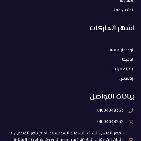
المدونه
تواصل معنا
اشهر الماركات
اوديمار بيغيه
اوميجا
باتيك فيليب
رولكس
بيانات التواصل
01004048333
01004048333
القصر الملكي لشراء الساعات السويسرية، امام ناصر الفيومي، ٧
عثمان ابن عفان، الماظة، قسم مصر الجديدة، محافظة القاهرة‬