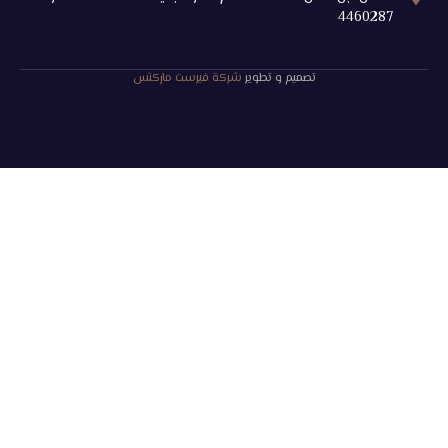
4460287
تصميم و تطوير
شركة فيرست ماركتس