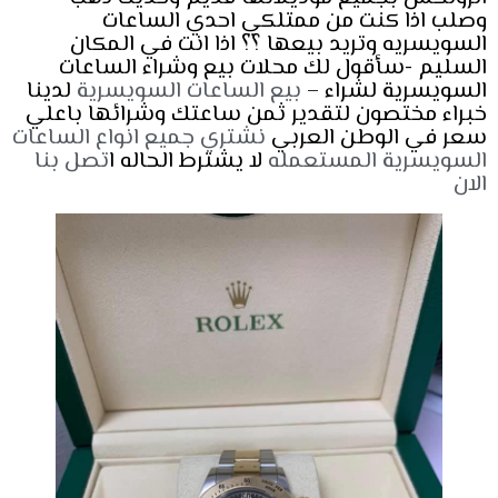
وصلب اذا كنت من ممتلكي احدي الساعات
السويسريه وتريد بيعها ؟؟ اذا انت في المكان
السليم -سأقول لك محلات بيع وشراء الساعات
السويسرية لشراء –
بيع الساعات السويسرية
لدينا
خبراء مختصون لتقدير ثمن ساعتك وشرائها باعلي
سعر في الوطن العربي
نشتري جميع انواع الساعات
السويسرية المستعمله
لا يشترط الحاله ا
تصل بنا
الان