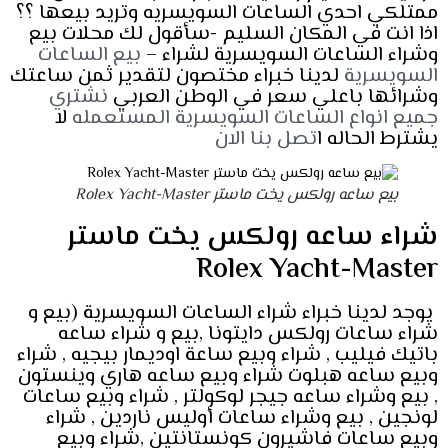
ممتلكي احدي الساعات السويسريه وتريد بيعها ؟؟
اذا انت في المكان السليم -سأقول لك محلات بيع
وشراء الساعات السويسرية لشراء –
بيع الساعات
السويسرية
لدينا خبراء مختصون لتقدير ثمن ساعتك
وشرائها باعلي سعر في الوطن العربي
نشتري
جميع انواع الساعات السويسرية المستعمله
لا
يشترط الحاله ا
تصل بنا الان
بيع ساعه رولكس يخت ماستر Rolex Yacht-Master
شراء ساعه رولكس يخت ماستر
Rolex Yacht-Master
يوجد لدينا خبراء شراء الساعات السويسرية (بيع و
شراء ساعات رولكس دايتونا ,بيع و شراء ساعه
باتيك فيليب , شراء وبيع ساعة اوديمار بيجيه , شراء
وبيع ساعه هبلوت شراء وبيع ساعه هاري وينستون
, بيع وشراء ساعه جيجر لوكولتر , شراء وبيع ساعات
لونجين , بيع وشراء ساعات أوليس ناردين , شراء
وبيع ساعات فاشيرون كونستانتين ,شراء وبيع