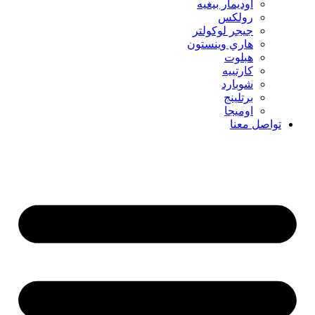
اوديمار بيغيه
رولكس
جيجر لوكولتر
هاري وينستون
هبلوت
كارتييه
شوبارد
برتلينج
اوميجا
تواصل معنا