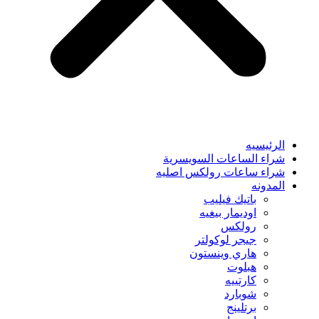
الرئيسيه
شراء الساعات السويسرية
شراء ساعات رولكس اصليه
المدونه
باتيك فيليب
اوديمار بيغيه
رولكس
جيجر لوكولتر
هاري وينستون
هبلوت
كارتييه
شوبارد
برتلينج