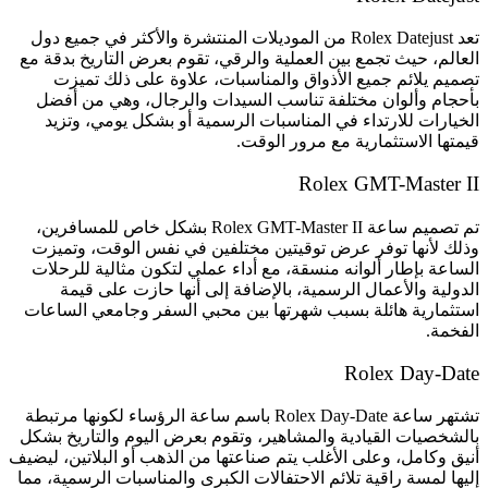
تعد Rolex Datejust من الموديلات المنتشرة والأكثر في جميع دول
العالم، حيث تجمع بين العملية والرقي، تقوم بعرض التاريخ بدقة مع
تصميم يلائم جميع الأذواق والمناسبات، علاوة على ذلك تميزت
بأحجام وألوان مختلفة تناسب السيدات والرجال، وهي من أفضل
الخيارات للارتداء في المناسبات الرسمية أو بشكل يومي، وتزيد
قيمتها الاستثمارية مع مرور الوقت.
Rolex GMT-Master II
تم تصميم ساعة Rolex GMT-Master II بشكل خاص للمسافرين،
وذلك لأنها توفر عرض توقيتين مختلفين في نفس الوقت، وتميزت
الساعة بإطار ألوانه منسقة، مع أداء عملي لتكون مثالية للرحلات
الدولية والأعمال الرسمية، بالإضافة إلى أنها حازت على قيمة
استثمارية هائلة بسبب شهرتها بين محبي السفر وجامعي الساعات
الفخمة.
Rolex Day-Date
تشتهر ساعة Rolex Day-Date باسم ساعة الرؤساء لكونها مرتبطة
بالشخصيات القيادية والمشاهير، وتقوم بعرض اليوم والتاريخ بشكل
أنيق وكامل، وعلى الأغلب يتم صناعتها من الذهب أو البلاتين، ليضيف
إليها لمسة راقية تلائم الاحتفالات الكبرى والمناسبات الرسمية، مما