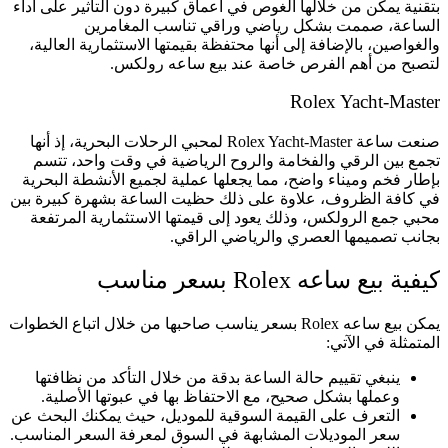
بتقنية يمكن من خلالها الغوص في أعماق كبيرة دون التأثير على أداء
الساعة، صممت بشكل رياضي وراقي تناسب المغامرين
والغواصين، بالإضافة إلى أنها محتفظة بقيمتها الاستثمارية العالية،
لتصبح من أهم الفرص خاصة عند بيع ساعه رولكس.
Rolex Yacht-Master
صنعت ساعة Rolex Yacht-Master لمحبي الرحلات البحرية، إذ أنها
تجمع بين الرقي والفخامة والروح الرياضية في وقت واحد، تتسم
بإطار فخم وميناء واضح، مما يجعلها عملية لجميع الأنشطة البحرية
في كافة الظروف، علاوة على ذلك حظيت الساعة بشهرة كبيرة بين
محبي جمع الرولكس، وذلك يعود إلى قيمتها الاستثمارية المرتفعة
بجانب تصميمها العصري والرياضي الراقي.
كيفية بيع ساعه Rolex بسعر مناسب
يمكن بيع ساعه Rolex بسعر يناسب صاحبها من خلال اتباع الخطوات
المتمثلة في الآتي:
ينبغي تقييم حالة الساعة بدقة من خلال التأكد من نظافتها
وعملها بشكل صحيح، مع الاحتفاظ بها في عبوتها الأصلية.
التعرف على القيمة السوقية للموديل، حيث يمكنك البحث عن
سعر الموديلات المشابهة في السوق لمعرفة السعر المناسب.