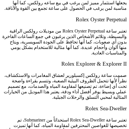
يجعلها استثمار مميز لمن يرغب في بيع ساعه رولكس، كما أنها
مناسبة لمن يرغب في الحصول على ساعة تجمع بين القوة والأناقة.
Rolex Oyster Perpetual
تعتبر ساعة Rolex Oyster Perpetual من موديلات رولكس الراقية
والبسيطة، وتلائم الأشخاص الذين يرغبون في جمع الساعات الفاخرة
بدون أي صعوبات، كما أنها تحافظ على الجودة السويسرية، ويتاح
منها ألوان وأحجام عديدة، كما أنها مثالية للاستخدام بشكل يومي
والمناسبات العادية.
Rolex Explorer & Explorer II
صممت ساعة رولكس إكسبلورير لعشاق المغامرات والاستكشاف،
نظراً لأنها تتحمل الظروف البيئية الصعبة، وتتسم بقراءة واضحة
تحت أي إضاءة، تم تصنيعها لمقاومة المياه والصدمات، مع تصميم
عملي وبسيط يوفر أفضل أداء ودقة، يعتبر هذا الموديل من الخيارات
المثالية لمحبي التسلق والرحلات الجبلية.
Rolex Sea-Dweller
تعتبر ساعة Rolex Sea-Dweller استحداثاً من Submariner، تم
تخصيصها للغواصين المحترفين لمقاومة المياه، كما أنها تميزت