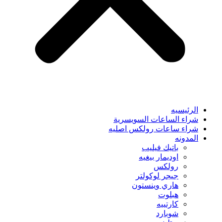
الرئيسيه
شراء الساعات السويسرية
شراء ساعات رولكس اصليه
المدونه
باتيك فيليب
اوديمار بيغيه
رولكس
جيجر لوكولتر
هاري وينستون
هبلوت
كارتييه
شوبارد