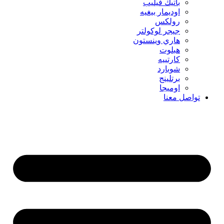
باتيك فيليب
اوديمار بيغيه
رولكس
جيجر لوكولتر
هاري وينستون
هبلوت
كارتييه
شوبارد
برتلينج
اوميجا
تواصل معنا