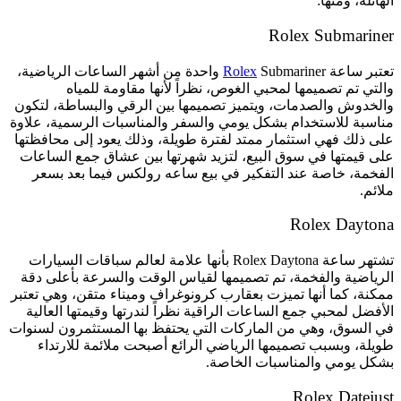
الهائلة، ومنها:
Rolex Submariner
تعتبر ساعة
Rolex
Submariner واحدة من أشهر الساعات الرياضية،
والتي تم تصميمها لمحبي الغوص، نظراً لأنها مقاومة للمياه
والخدوش والصدمات، ويتميز تصميمها بين الرقي والبساطة، لتكون
مناسبة للاستخدام بشكل يومي والسفر والمناسبات الرسمية، علاوة
على ذلك فهي استثمار ممتد لفترة طويلة، وذلك يعود إلى محافظتها
على قيمتها في سوق البيع، لتزيد شهرتها بين عشاق جمع الساعات
الفخمة، خاصة عند التفكير في بيع ساعه رولكس فيما بعد بسعر
ملائم.
Rolex Daytona
تشتهر ساعة Rolex Daytona بأنها علامة لعالم سباقات السيارات
الرياضية والفخمة، تم تصميمها لقياس الوقت والسرعة بأعلى دقة
ممكنة، كما أنها تميزت بعقارب كرونوغراف وميناء متقن، وهي تعتبر
الأفضل لمحبي جمع الساعات الراقية نظراً لندرتها وقيمتها العالية
في السوق، وهي من الماركات التي يحتفظ بها المستثمرون لسنوات
طويلة، وبسبب تصميمها الرياضي الرائع أصبحت ملائمة للارتداء
بشكل يومي والمناسبات الخاصة.
Rolex Datejust