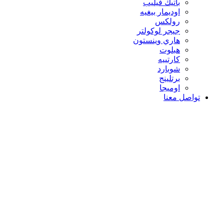
باتيك فيليب
اوديمار بيغيه
رولكس
جيجر لوكولتر
هاري وينستون
هبلوت
كارتييه
شوبارد
برتلينج
اوميجا
تواصل معنا