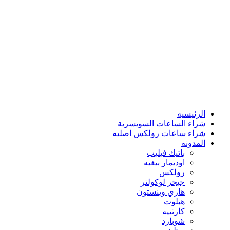
الرئيسيه
شراء الساعات السويسرية
شراء ساعات رولكس اصليه
المدونه
باتيك فيليب
اوديمار بيغيه
رولكس
جيجر لوكولتر
هاري وينستون
هبلوت
كارتييه
شوبارد