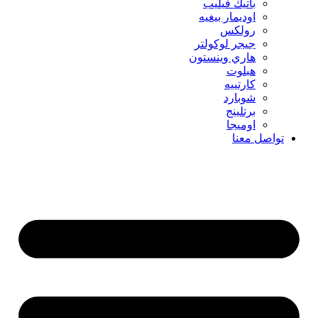
باتيك فيليب
اوديمار بيغيه
رولكس
جيجر لوكولتر
هاري وينستون
هبلوت
كارتييه
شوبارد
برتلينج
اوميجا
تواصل معنا