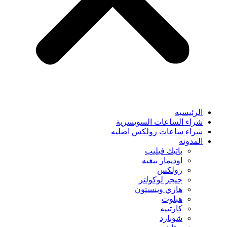
الرئيسيه
شراء الساعات السويسرية
شراء ساعات رولكس اصليه
المدونه
باتيك فيليب
اوديمار بيغيه
رولكس
جيجر لوكولتر
هاري وينستون
هبلوت
كارتييه
شوبارد