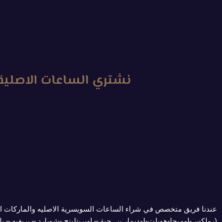
نشتري الساعات الاصلية 
عندنا فريق متخصص في شراء الساعات السويسرية الاصليه والماركات ال
(رولكس-اوميجا-هوبلت-اوديمار بيـــچية – اوبريتلينج -شوبارد – بريغيه – ب