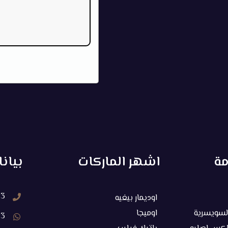
مة
اشهر الماركات
بيان
33
اوديمار بيغيه
السويسرية
اوميجا
33