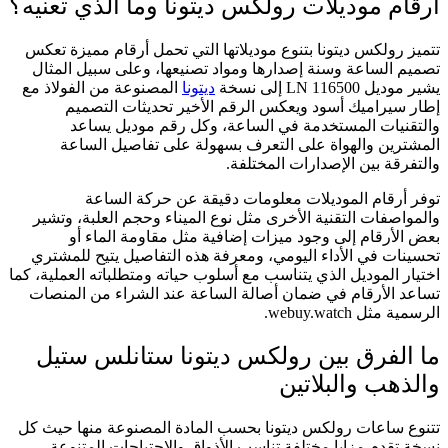
أرقام موديلات رولكس ديتونا وما الذي تعنيه؟
تتميز رولكس ديتونا بتنوع موديلاتها التي تحمل أرقام مميزة تعكس
تصميم الساعة وسنة إصدارها ومواد تصنيعها، وعلى سبيل المثال
يشير موديل 116500 LN إلى نسخة
ديتونا
المصنوعة من الفولاذ مع
إطار سيراميك أسود ويعكس الرقم الأخير تحديثات التصميم
والتقنيات المستخدمة في الساعة، وكل رقم موديل يساعد
المشترين والهواة على التعرف بسهولة على تفاصيل الساعة
والتفرقة بين الإصدارات المختلفة.
توفر أرقام الموديلات معلومات دقيقة عن حركة الساعة
والمواصفات التقنية الأخرى مثل نوع الميناء وحجم العلبة، وتشير
بعض الأرقام إلى وجود ميزات إضافية مثل مقاومة الماء أو
تحسينات في الأداء اليومي، ومعرفة هذه التفاصيل يتيح للمشتري
اختيار الموديل الذي يتناسب مع أسلوب حياته ومتطلباته العملية، كما
تساعد الأرقام في ضمان أصالة الساعة عند الشراء من المنصات
الرسمية مثل webuy.watch.
ما الفرق بين رولكس ديتونا ستانلس ستيل
والذهب والبلاتين
تتنوع ساعات رولكس ديتونا بحسب المادة المصنوعة منها حيث كل
نسخة تقدم مزايا مختلفة تناسب الأذواق والاحتياجات المتنوعة