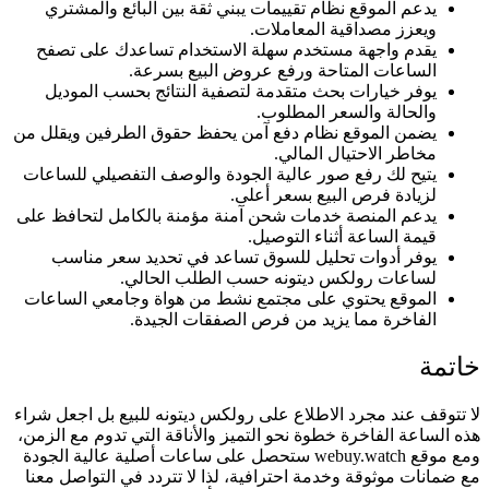
يدعم الموقع نظام تقييمات يبني ثقة بين البائع والمشتري
ويعزز مصداقية المعاملات.
يقدم واجهة مستخدم سهلة الاستخدام تساعدك على تصفح
الساعات المتاحة ورفع عروض البيع بسرعة.
يوفر خيارات بحث متقدمة لتصفية النتائج بحسب الموديل
والحالة والسعر المطلوب.
يضمن الموقع نظام دفع آمن يحفظ حقوق الطرفين ويقلل من
مخاطر الاحتيال المالي.
يتيح لك رفع صور عالية الجودة والوصف التفصيلي للساعات
لزيادة فرص البيع بسعر أعلى.
يدعم المنصة خدمات شحن آمنة مؤمنة بالكامل لتحافظ على
قيمة الساعة أثناء التوصيل.
يوفر أدوات تحليل للسوق تساعد في تحديد سعر مناسب
لساعات رولكس ديتونه حسب الطلب الحالي.
الموقع يحتوي على مجتمع نشط من هواة وجامعي الساعات
الفاخرة مما يزيد من فرص الصفقات الجيدة.
خاتمة
لا تتوقف عند مجرد الاطلاع على رولكس ديتونه للبيع بل اجعل شراء
هذه الساعة الفاخرة خطوة نحو التميز والأناقة التي تدوم مع الزمن،
ومع موقع webuy.watch ستحصل على ساعات أصلية عالية الجودة
مع ضمانات موثوقة وخدمة احترافية، لذا لا تتردد في التواصل معنا