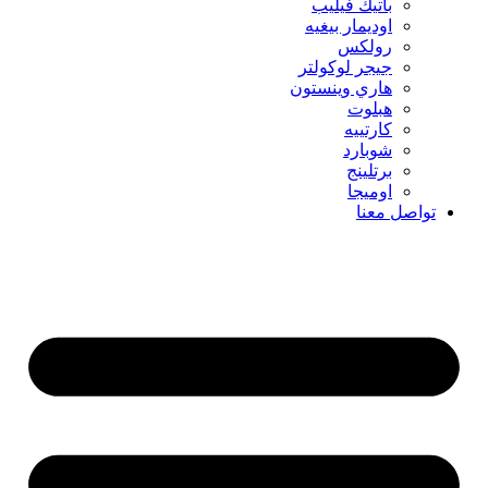
باتيك فيليب
اوديمار بيغيه
رولكس
جيجر لوكولتر
هاري وينستون
هبلوت
كارتييه
شوبارد
برتلينج
اوميجا
تواصل معنا