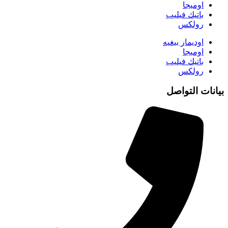
اوميجا
باتيك فيليب
رولكس
اوديمار بيغيه
اوميجا
باتيك فيليب
رولكس
بيانات التواصل