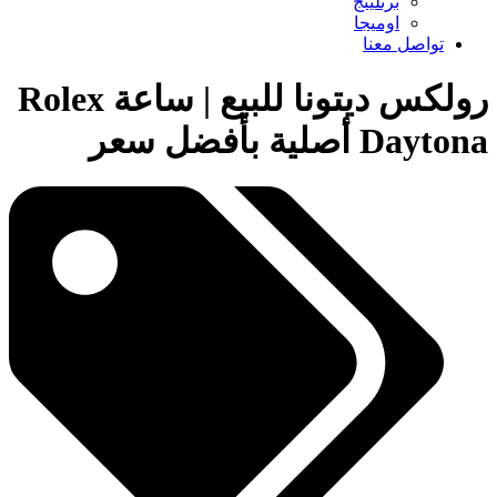
برتلينج
اوميجا
تواصل معنا
رولكس ديتونا للبيع | ساعة Rolex
Daytona أصلية بأفضل سعر