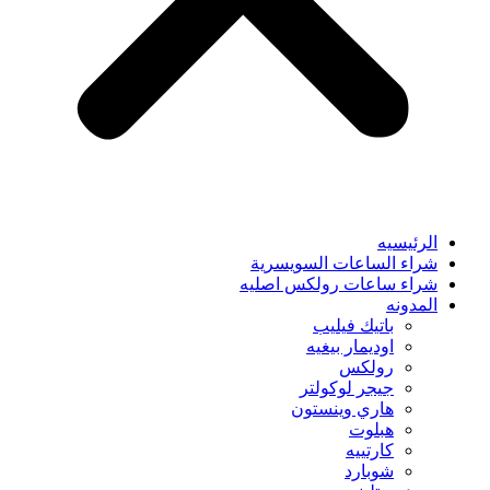
الرئيسيه
شراء الساعات السويسرية
شراء ساعات رولكس اصليه
المدونه
باتيك فيليب
اوديمار بيغيه
رولكس
جيجر لوكولتر
هاري وينستون
هبلوت
كارتييه
شوبارد