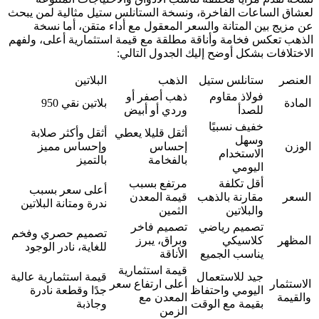
لعشاق الساعات الفاخرة، ونسخة الستانلس ستيل مثالية لمن يبحث
عن مزيج بين المتانة والسعر المعقول مع أداء متقن، أما نسخة
الذهب تعكس فخامة وأناقة مطلقة مع قيمة استثمارية أعلى، ولفهم
الاختلافات بشكل أوضح إليك الجدول التالي:
العنصر
ستانلس ستيل
الذهب
البلاتين
فولاذ مقاوم
ذهب أصفر أو
المادة
بلاتين نقي 950
للصدأ
وردي أو أبيض
خفيف نسبيًا
أثقل قليلا يعطي
أثقل وأكثر صلابة
وسهل
الوزن
إحساس
وإحساس مميز
الاستخدام
بالفخامة
بالتميز
اليومي
أقل تكلفة
مرتفع بسبب
أعلى سعر بسبب
السعر
مقارنة بالذهب
قيمة المعدن
ندرة ومتانة البلاتين
والبلاتين
الثمين
تصميم رياضي
تصميم فاخر
تصميم حصري وفخم
المظهر
كلاسيكي
وبراق، يبرز
للغاية، نادر الوجود
يناسب الجميع
الأناقة
قيمة استثمارية
جيد للاستعمال
قيمة استثمارية عالية
الاستثمار
أعلى ارتفاع سعر
اليومي واحتفاظ
جدًا وقطعة نادرة
والقيمة
المعدن مع
بقيمة مع الوقت
وجاذبة
الزمن