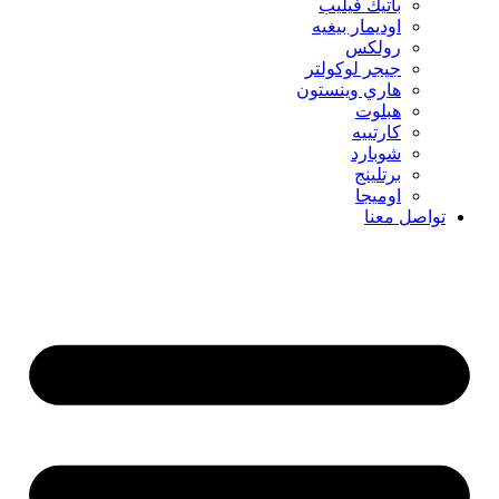
باتيك فيليب
اوديمار بيغيه
رولكس
جيجر لوكولتر
هاري وينستون
هبلوت
كارتييه
شوبارد
برتلينج
اوميجا
تواصل معنا