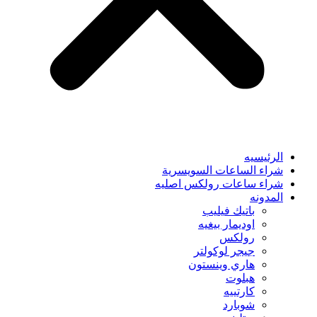
الرئيسيه
شراء الساعات السويسرية
شراء ساعات رولكس اصليه
المدونه
باتيك فيليب
اوديمار بيغيه
رولكس
جيجر لوكولتر
هاري وينستون
هبلوت
كارتييه
شوبارد