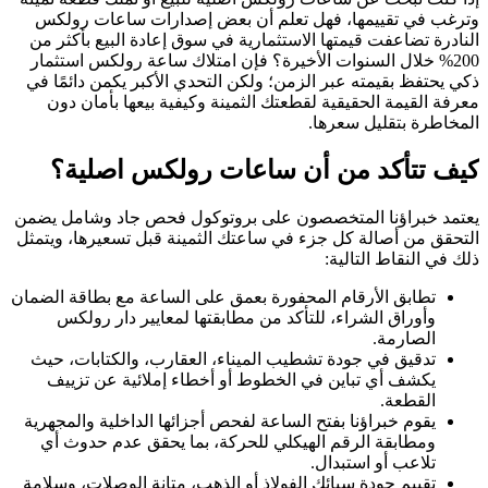
وترغب في تقييمها، فهل تعلم أن بعض إصدارات ساعات رولكس
النادرة تضاعفت قيمتها الاستثمارية في سوق إعادة البيع بأكثر من
200% خلال السنوات الأخيرة؟ فإن امتلاك ساعة رولكس استثمار
ذكي يحتفظ بقيمته عبر الزمن؛ ولكن التحدي الأكبر يكمن دائمًا في
معرفة القيمة الحقيقية لقطعتك الثمينة وكيفية بيعها بأمان دون
المخاطرة بتقليل سعرها.
كيف تتأكد من أن ساعات رولکس اصلية؟
يعتمد خبراؤنا المتخصصون على بروتوكول فحص جاد وشامل يضمن
التحقق من أصالة كل جزء في ساعتك الثمينة قبل تسعيرها، ويتمثل
ذلك في النقاط التالية:
تطابق الأرقام المحفورة بعمق على الساعة مع بطاقة الضمان
وأوراق الشراء، للتأكد من مطابقتها لمعايير دار رولكس
الصارمة.
تدقيق في جودة تشطيب الميناء، العقارب، والكتابات، حيث
يكشف أي تباين في الخطوط أو أخطاء إملائية عن تزييف
القطعة.
يقوم خبراؤنا بفتح الساعة لفحص أجزائها الداخلية والمجهرية
ومطابقة الرقم الهيكلي للحركة، بما يحقق عدم حدوث أي
تلاعب أو استبدال.
تقييم جودة سبائك الفولاذ أو الذهب، متانة الوصلات، وسلامة