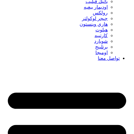
باتيك فيليب
اوديمار بيغيه
رولكس
جيجر لوكولتر
هاري وينستون
هبلوت
كارتييه
شوبارد
برتلينج
اوميجا
تواصل معنا