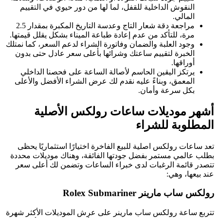
النقوش الداخلية للقفل، لما لها من دور حيوي في التقييم
المالي.
مراجعة دقة شعار التاج وعدسة التاريخ المكبرة بمقدار 2.5
مرة، للتأكد من عدم إعادة طباعة الميناء بشكل يقلل قيمتها.
وجود العلبة والضمان وفاتورة الشراء لدعم السعر، كما نمتلك
الخبرة لتقييم ساعتك وشرائها بأعلى سعر عادل حتى بدون
أوراقها.
يرتكز اليقين الحاسم لأصالة الساعة على فحصنا الداخلي
المعمق، وبناءً عليه نقدم لك عرض الشراء الأفضل والأعلى
بكل سرعة وأمان.
أشهر موديلات ساعات رولكس الأصلية
المطلوبة للشراء
تعد ساعات رولکس اصلية للبيع الفاخرة اختيارًا استثماريًا يحظى
بطلب عالمي مستمر بفضل جودتها الفائقة، وهناك موديلات محددة
تتصدر قائمة الرغبات لدى خبراء الساعات وتضمن لك أعلى سعر
عند بيعها، وهي:
رولكس ساب مارينر Rolex Submariner
تتربع ساعة رولكس ساب مارينر على عرش الموديلات الأكثر شهرة