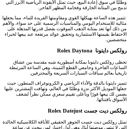
وطلبًا في سوق إعادة البيع، حيث تمثل الأيقونة الرياضية الأبرز التي
تدمج بين المتانة الخارقة وفخامة المظهر الفاخر.
تتميز هذه الساعة بهيكلها القوي ومقاومتها الفريدة للماء، مما يجعلها
مثالية للاستخدام اليومي والمناسبات الرسمية على حد سواء، والأهم
من ذلك أنها تعد بمثابة الذهب الموقوت بفضل قدرتها المذهلة على
الاحتفاظ بقيمتها الاستثمارية وتحقيق عوائد مرتفعة عند بيعها لخبراء
متخصصين.
رولكس دايتونا Rolex Daytona
تحظى رولكس دايتونا بمكانة أسطورية شبه مقدسة بين عشاق
الساعات الفاخرة وجامعي القطع الثمينة، وهي الساعة المرتبطة
تاريخياً بعالم سباقات السيارات السريعة والمحترفين.
تتميز دايتونا بالدقة والأداء الرياضي و الكرونوغراف المتطور، حيث
جعلها الموديل الأكثر ندرة وطلبًا في العالم، وتهافت المشترين عليها
يضمن لك بيعها فورًا وبأعلى تقييم سعري ممكن نظراً لشغف
الأسواق باقتنائها.
رولكس ديت جست Rolex Datejust
تمثل رولكس ديت جست الجوهر الحقيقي للأناقة الكلاسيكية الخالدة
التي لا تنتهي موضتها أبدًا، وهي أول اختيار لمن يبحث عن ساعة