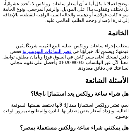
نوضح لعملائنا بكل أمانة أن أسعار ساعات رولكس لا تـُحدد عشوائياً،
بل تختلف وتتفاوت بناءً على الموديل، والرقم المرجعي، ونوع الخامة
سواء كانت فولاذية أو ذهبية، والحالة الفنية الراهنة للقطعة، بالإضافة
إلى ندرة الإصدار وحجم الطلب العالمي عليه.
الخاتمة
يتطلب إجراء ساعات رولکس اصلية للبيع الثمينة شريكًا يثمن
قيمتها؛ ويضمن لك خبراؤنا في
قصر الساعات السويسرية
فحص
دقيق لمنحك أعلى سعر كاش في السوق فورًا وبأمان مطلق، تواصل
معنا الآن عبر الواتساب 01020080032 واحصل على تقييم مجاني
لساعتك في دقائق معدودة.
الأسئلة الشائعة
هل شراء ساعة رولكس يعد استثمارًا ناجحًا؟
نعم، تعتبر رولكس استثمارًا ممتازًا؛ لأنها تحتفظ بقيمتها السوقية
العالية، وتزداد أسعار بعض إصداراتها النادرة والمطلوبة بمرور الوقت
بوضوح.
هل يمكنني شراء ساعة رولكس مستعملة بمصر؟