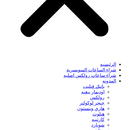
الرئيسيه
شراء الساعات السويسرية
شراء ساعات رولكس اصليه
المدونه
باتيك فيليب
اوديمار بيغيه
رولكس
جيجر لوكولتر
هاري وينستون
هبلوت
كارتييه
شوبارد