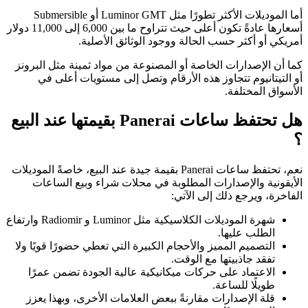
أما الموديلات الأكثر تطورًا مثل Luminor GMT أو Submersible
أسعارها عادةً تكون أعلى حيث تتراوح ما بين 6,000 إلى 11,000 دولار
أمريكي أو أكثر حسب الحالة ووجود الوثائق الأصلية.
كما أن الإصدارات الخاصة أو المصنوعة من مواد ثمينة مثل البرونز
أو التيتانيوم تتجاوز هذه الأرقام وتصل إلى مستويات أعلى في
الأسواق المختلفة.
هل تحتفظ ساعات Panerai بقيمتها عند البيع
؟
نعم، تحتفظ ساعات Panerai بقيمة جيدة عند البيع، خاصةً الموديلات
الأيقونية والإصدارات المطلوبة في محلات شراء وبيع الساعات
الفاخرة، ويرجع ذلك إلى الآتي:
شهرة الموديلات الكلاسيكية مثل Luminor و Radiomir وارتفاع
الطلب عليها.
التصميم المميز والأحجام الكبيرة التي تعطي حضورًا قويًا ولا
تفقد جاذبيتها مع الوقت.
الاعتماد على حركات ميكانيكية عالية الجودة تضمن عمرًا
طويلًا للساعة.
قلة الإصدارات مقارنةً ببعض العلامات الأخرى، وبهذا يعزز