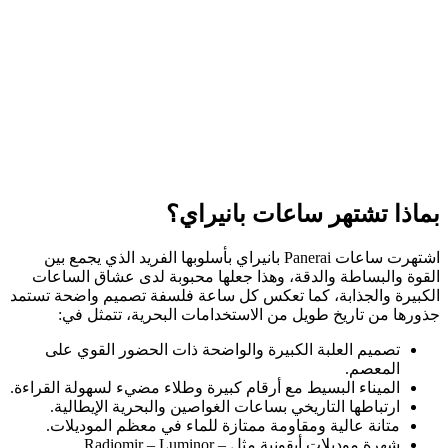
بماذا تشتهر ساعات بانيراي؟
اشتهرت ساعات Panerai بانيراي بأسلوبها الفريد الذي يجمع بين
القوة والبساطة والدقة، وهذا جعلها محبوبة لدى عشاق الساعات
الكبيرة والجذابة، كما تعكس كل ساعة فلسفة تصميم واضحة تستمد
جذورها من تاريخ طويل من الاستخدامات البحرية، تتمثل في:
تصميم العلبة الكبيرة والواضحة ذات الحضور القوي على
المعصم.
الميناء البسيط مع أرقام كبيرة وطلاء مضيء لسهولة القراءة.
ارتباطها التاريخي بساعات الغواصين والبحرية الإيطالية.
متانة عالية ومقاومة ممتازة للماء في معظم الموديلات.
شهرة موديلات أيقونية مثل Radiomir – Luminor –