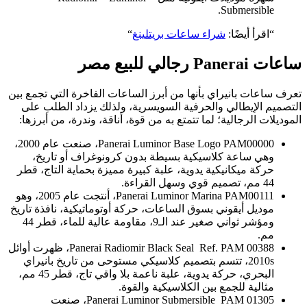
Submersible.
“اقرأ أيضًا:
شراء ساعات بريتلينغ
“
ساعات Panerai رجالي للبيع مصر
تعرف ساعات بانيراي بأنها من أبرز الساعات الفاخرة التي تجمع بين
التصميم الإيطالي والحرفية السويسرية، ولذلك يزداد الطلب على
الموديلات الرجالية؛ لما تتمتع به من قوة، أناقة، وندرة، من أبرزها:
Panerai Luminor Base Logo PAM00000، صنعت عام 2000،
وهي ساعة كلاسيكية بسيطة بدون كرونوغراف أو تاريخ،
حركة ميكانيكية يدوية، علبة كبيرة مميزة بحماية التاج، قطر
44 مم، تصميم قوي وسهل القراءة.
Panerai Luminor Marina PAM00111، أنتجت عام 2005، وهو
موديل أيقوني بسوق الساعات، حركة أوتوماتيكية، نافذة تاريخ
ومؤشر ثواني صغير عند الـ9، مقاومة عالية للماء، قطر 44
مم.
Panerai Radiomir Black Seal Ref. PAM 00388، ظهرت أوائل
2010s، تتسم بتصميم كلاسيكي مستوحى من تاريخ بانيراي
البحري، حركة يدوية، علبة ناعمة بلا واقي تاج، قطر 45 مم،
مثالية للجمع بين الكلاسيكية والقوة.
Panerai Luminor Submersible PAM 01305، صنعت