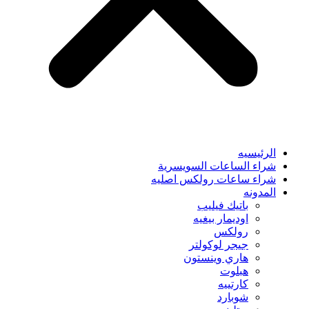
الرئيسيه
شراء الساعات السويسرية
شراء ساعات رولكس اصليه
المدونه
باتيك فيليب
اوديمار بيغيه
رولكس
جيجر لوكولتر
هاري وينستون
هبلوت
كارتييه
شوبارد