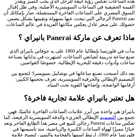
هذه الساعات تعكس رؤية أنيقة للرجل الذي يحب التميز ويقدر
القيمة الحقيقية في الساعات السويسرية الأصلية، وفي ظل إقبال
السوق المصري على الساعات الفاخرة المستعملة، صار بإمكانك أن
تجد Panerai الرجالي التي تبحث عنها بسهولة وتقيمها بشكل يضمن
حصولك على سعر عادل يعكس مكانتها الفريدة في عالم الساعات.
ماذا تعرف عن ماركة Panerai بانيراي ؟
بدأت في فلورنسا بإيطاليا عام 1860 على يد جوفاني بانيراي الذي
صنع ساعة تدريبية لصانعي الساعات، اشتهرت في بداياتها بصناعة
ساعات وأدوات دقيقة للبحرية الإيطالية، خصوصًا الغواصين.
بعد ذلك أصبحت تصنع ساعاتها في نوشاتيل بسويسرا؛ لتجمع بين
التصميم الإيطالي والحرفية السويسرية، تعرف بحجمها الكبير،
أرقامها الواضحة، وإضاءتها القوية تحت المياه.
هل تعتبر بانيراي علامة تجارية فاخرة؟
بانيراي هي واحدة من أبرز علامات الساعات الفاخرة عالميًا، فهي
تجمع بين
التصميم
الإيطالي الجريء والدقة السويسرية الرفيعة، كما
تعكس ساعات Panerai رجالي للبيع في مصر هذا الطابع الفاخر وتعد
خيارًا مميزًا لهواة الساعات الكبيرة والرياضية، منذ تأسيسها في
فلورنسا عام 1860، ارتبط اسمها بالفخامة والتميز، لتصبح علامة