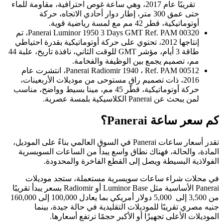
تقريبًا عام 2017، وهي ساعة غوص احترافية، مقاومة للماء
حتى عمق 300 متر، إطار دوار أحادي الاتجاه، حركة
أوتوماتيكية، قطر 42 مم مع لمسة رياضية قوية.
Panerai Luminor 1950 3 Days GMT Ref. PAM 00320، تم
إنتاجها 2012، تحتوي على حركة أوتوماتيكية بقدرة احتياطي
طاقة 3 أيام، مؤشر GMT للوقت الثاني، نافذة تاريخ، علبة 44
مم، تصميم يجمع بين الوظيفة والفخامة.
Panerai Radiomir 1940 ، Ref. PAM 00512، انتشرت عام
2016، ذات تصميم راقٍ مستوحى من موديلات الأربعينات،
حركة أوتوماتيكية، قطر 45 مم، مينا بسيط وواضح، مناسب
لمن يبحث عن Panerai الكلاسيكية بلمسة عصرية.
كم سعر ساعة Panerai؟
تقدر أسعار ساعات Panerai في السوق العالمي بناءً على الموديل،
المادة، والحالة، فهناك نطاق واسع يبدأ من الساعات السويسرية
الفولاذية البسيطة ويصل إلى القطع الفاخرة والمحدودة.
في محلات شراء ساعات سويسرية مستعملة، ستجد موديلات
Panerai الأساسية مثل Luminor Base أو Radiomir بسعر يبدأ تقريبًا
من 3,500 إلى 5,000 دولار أمريكي بما يعادل 100,000 إلى 160,000
جنيه مصري تقريبًا للموديلات التقليدية في حالة جيدة، بينما
الموديلات الأعلى تجهيزًا أو الأكبر حجمًا ترتفع أسعارها.