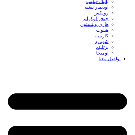
باتيك فيليب
اوديمار بيغيه
رولكس
جيجر لوكولتر
هاري وينستون
هبلوت
كارتييه
شوبارد
برتلينج
اوميجا
تواصل معنا