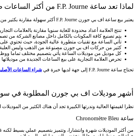
لماذا تعد ساعة F.P. Journe من أكثر الساعات طلبًا لدى هواة الجمع؟
يعتبر بيع ساعة اف بي جورن F.P. Journe أكثر سهولة مقارنة بكثير من الماركات، وذلك لأنها تتميز بما يلي:
تنتج العلامة أعداد محدودة للغاية سنويا مقارنة بالعلامات الت
يتم تصنيع كافة المكونات بالكامل داخل مصانع الشركة من تصميم
تأتي الساعة مع تقنيات متطورة عالية الجودة، حيث تحتوي على تق
كثير من حركات اف بي جورن مصنوعة من الذهب وليس العلبة فق
كل موديل من موديلات الساعة يأتي بتصميم مختلف تماما ووظائ
تحرص العلامة التجارية على بيع الساعات الجديدة من موديلاتها 
تحتاج ساعة F.P. Journe إلى جهة لديها خبرة في
شراء الساعات الأصلية
أشهر موديلات اف بي جورن المطلوبة في سوق
نظرا لقيمتها العالية وندرتها الكبيرة تجد أن هناك الكثير من الموديلات المطلوبة في سوق بيع ساع
ساعة Chronomètre Bleu
من أكثر الموديلات شهرة وانتشارا، وتتميز بتصميم عملي بسيط لكنه غاية 
هواة الجمع نظرا لسعرها المنخفض بالنسبة لباقي الموديلات.