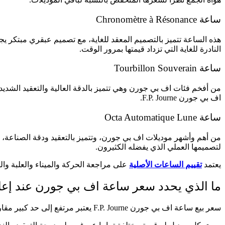
ساعة Chronomètre à Résonance
هذه الساعة تتميز بالتصميم المعقد للغاية، مع تصميم عبقري مبتكر يج
النادرة للغاية التي تزداد قيمتها بمرور الوقت.
ساعة Tourbillon Souverain
من أفخم فئات اف بي جورن وهي تتميز بالدقة العالية والتعقيد الشدي
اف بي جورن F.P. Journe.
ساعة Octa Automatique Lune
من أهم وأشهر موديلات اف بي جورن، وتتميز بالتعقيد ودقة الصناعة، وت
لتصميمها العملي الذي يفضله الكثيرون.
يعتمد
تقييم الساعات الأصلية
على مراجعة الحركة والميناء والعلبة وا
ما الذي يحدد سعر ساعة اف بي جورن عند إعاد
سعر بيع ساعة اف بي جورن F.P. Journe يعتبر مرتفع إلى حد كبير مقارنة بكثير من العلامات التجارية الفاخرة في السوق، ويتحدد هذا السعر وفقا لمجموعة من العوامل الهامة، منها: