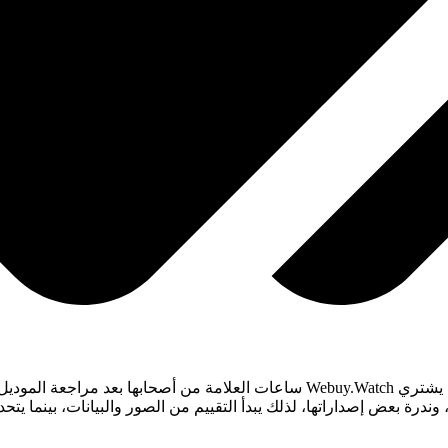
إذا كانت لديك ساعة إف بي جورن F.P. Journe أصلية وترغب في بيعها، يشتري buy.Watch
رة بعض إصداراتها، لذلك يبدأ التقييم من الصور والبيانات، بينما يتح