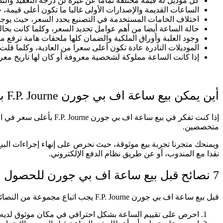
كل موديل له قيمة مختلفة تماما عن غيره لن درجة التعقيد والند
الساعات القديمة والإصدارات الأولى غالبا ما تكون أعلى قيمة، 
اختلاف الخامات المستخدمة في التصنيع يحدد السعر، حيث يوجد م
حالة الساعة أيضا من أهم عوامل تحديد السعر، وكلما كانت بحال
وجود العلبة وأوراق الملكية والضمان كلها ملحقات هامة ترفع 
الموديلات النادرة عادة تكون أعلى سعرا من العادية، وكلما قلت
إذا كانت الساعة مملوكة لشخصية معروفة أو كان لها تاريخ معر
أين يمكن بيع ساعة اف بي جورن F.P. Journe بأمان وثقة
متخصصين.
ويمنحك متجرنا تجربة بيع موثوقة، حيث نحرص على إنهاء إجراءات البيع
نقدا مع المندوب، أو عن طريق نظام الدفع الإلكتروني.
7 نصائح قبل بيع ساعة اف بي جورن للحصول على أعلى عرض
قبل بيع ساعة اف بي جورن F.P. Journe يجب اتباع مجموعة من النصائح الهامة التي تضمن صفقة موثوقة بأعلى سعر:
احرص على تقييم الساعة بشكل احترافي في مكان موثوق لديه خ