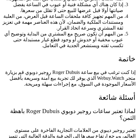
إذا كان هناك أي مشكلة فنية أو عيوب في الساعة يفضل
صيانتها أولا قبل عرضها للبيع حتى لا تقلل من سعرها.
من المهم تجهيز كافة ملحقات الساعة قبل العرض، من العلبة
ومستندات الملكية والضمان، لأن هذه العناصر مهمة في تعزيز
ثقة المشتري وسرعة اتخاذ القرار.
من المهم أن تكون صريح مع المشتري من البداية وتوضيح أي
عيوب مخفية أو خدوش أو وجود قطع غيار مستبدلة حتى
تكسب ثقته ويستشعر الجدية في التعامل.
خاتمة
إذا كنت ترغب في بيع ساعة Roger Dubuis روجير دوبوي قم بزيارة
متجر Webuy.Watch الذي يوفر لك تجربة بيع آمنة وسريعة بأفضل
الأسعار الموجودة في السوق، مع إجراءات سهلة ومريحة.
أسئلة شائعة
لماذا تعتبر ساعات روجير دوبوي Roger Dubuis باهظة
الثمن؟
تعتبر روجير ديبوي من العلامات التجارية الفاخرة على مستوى
العالم، ويرجع ارتفاع سعرها إلى الحرفية والدقة العالية التي تتميز