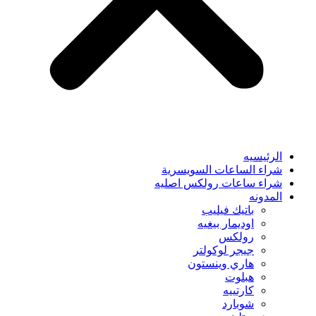
الرئيسيه
شراء الساعات السويسرية
شراء ساعات رولكس اصليه
المدونه
باتيك فيليب
اوديمار بيغيه
رولكس
جيجر لوكولتر
هاري وينستون
هبلوت
كارتييه
شوبارد