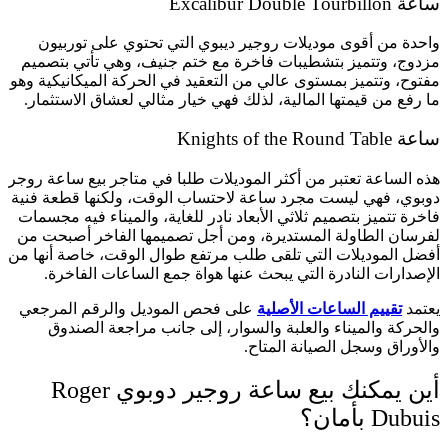
ساعة Excalibur Double Tourbillon
واحدة من أقوى موديلات روجير ديبوي التي تحتوي على توربيون
مزدوج، وتتميز بتشطيبات فاخرة مع ختم جنيف، وهي تأتي بتصميم
مفتوح، وتتميز بمستوى عالي من التعقيد في الحركة الميكانيكية وهو
ما رفع من قيمتها المالية، لذلك فهي خيار مثالي لعشاق الاستثمار.
ساعة Knights of the Round Table
هذه الساعة تعتبر من أكثر الموديلات طلبا في متاجر بيع ساعة روجر
دوبوي، فهي ليست مجرد ساعة لاحتساب الوقت، ولكنها قطعة فنية
فاخرة تتميز بتصميم ثلاثي الأبعاد نادر للغاية، والميناء فيه مجسمات
لفرسان الطاولة المستديرة، ومن أجل تصميمها الفاخر أصبحت من
أفضل الموديلات التي تلقى طلب مرتفع طوال الوقت، خاصة أنها من
الإصدارات النادرة التي يبحث عنها هواة جمع الساعات الفاخرة.
يعتمد
تقييم الساعات الأصلية
على فحص الموديل والرقم المرجعي
والحركة والميناء والعلبة والسوار، إلى جانب مراجعة الصندوق
والأوراق وسجل الصيانة المتاح.
أين يمكنك بيع ساعة روجير دوبوي Roger
Dubuis بأمان؟