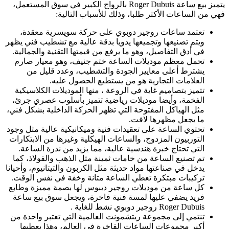
يتميز بيع ساعة Roger Dubuis بالرواج الكبير في سوق المستعمل،
فهي من الساعات الأكثر طلبا، وذلك للأسباب التالية:
تعتمد ساعات روجير دوبوي على حركة سويسرية معقدة،
ويتم تصنيعها وتجميعها يدويا بدقة عالية مع تشطيب فني يظهر
في أدق التفاصيل، وهو ما يرفع من قيمتها التقنية والجمالية.
تحمل معظم موديلات الساعة ختم جنيف، وهو معيار صارم
يشترط أعلى معايير الجودة والتشطيب، وعدد قليل من
العلامات التجارية هو من يستطيع الحصول عليه.
تتميز بتصاميم غاية في الروعة ، منها الموديلات الكلاسيكية
الفخمة، وأيضا موديلات رياضية تتميز بأسلوب عصري جرئ،
مثل الهياكل المفتوحة التي تظهر الحركة الداخلية بشكل فني،
ما يجعل مظهرها لافت.
تحتوي الساعة على تعقيدات فنية وميكانيكية عالية مثل وجود
التوربيون المزدوج، والساعات الهيكلية وغيرها من الابتكارات
التي تحتاج خبرة هندسية عالية، مما يزيد من ندرة الساعة.
تم تصنيع الساعة من خامات ثمينة مثل الذهب والفولاذ، كما
يدخل في صناعتها مواد حديثة مثل الكربون والتيتانيوم، وأحيانا
تركيبات مبتكرة تعطي الساعة متانة وخفة في نفس الوقت.
كل ساعة من موديلات روجير ديبوس لها بصمة مميزة وطابع
فريد يضفي عليها لمسة فنية فاخرة، ويجعل سوق بيع ساعة
Roger Dubuis روجير دوبوي نشط للغاية .
تنتمي إلى مجموعة ريتشمونت العالمية التي تعتبر واحدة من
أكبر مجموعات الساعات الفاخرة في العالم، وهذا يعطيها