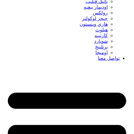
باتيك فيليب
اوديمار بيغيه
رولكس
جيجر لوكولتر
هاري وينستون
هبلوت
كارتييه
شوبارد
برتلينج
اوميجا
تواصل معنا