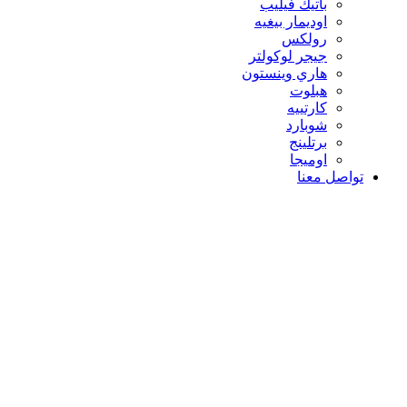
باتيك فيليب
اوديمار بيغيه
رولكس
جيجر لوكولتر
هاري وينستون
هبلوت
كارتييه
شوبارد
برتلينج
اوميجا
تواصل معنا