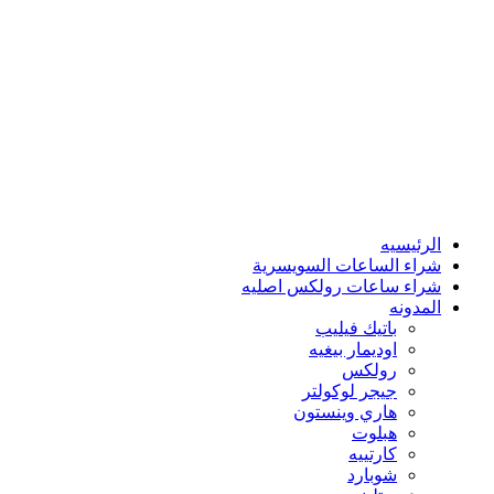
الرئيسيه
شراء الساعات السويسرية
شراء ساعات رولكس اصليه
المدونه
باتيك فيليب
اوديمار بيغيه
رولكس
جيجر لوكولتر
هاري وينستون
هبلوت
كارتييه
شوبارد