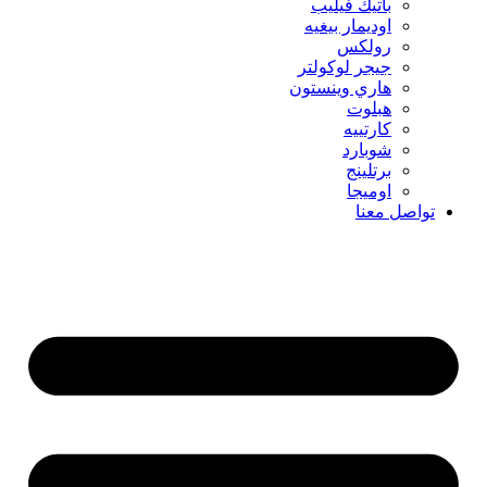
باتيك فيليب
اوديمار بيغيه
رولكس
جيجر لوكولتر
هاري وينستون
هبلوت
كارتييه
شوبارد
برتلينج
اوميجا
تواصل معنا