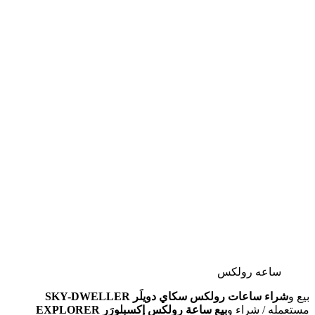
ساعه رولكس
بيع و
شراء ساعات رولكس سكاي دويلَر
SKY-DWELLER
مستعمله / شراء و
بيع ساعة رولكس إكسبلورَر
EXPLORER