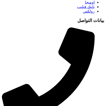
اوميجا
باتيك فيليب
رولكس
بيانات التواصل