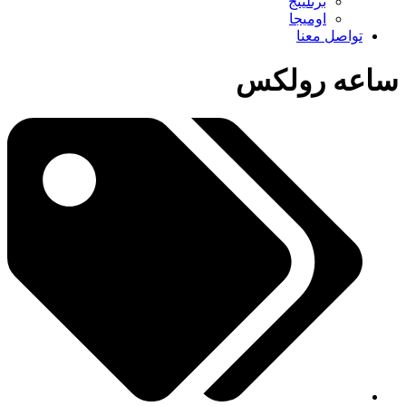
برتلينج
اوميجا
تواصل معنا
ساعه رولكس