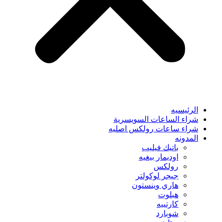
الرئيسيه
شراء الساعات السويسرية
شراء ساعات رولكس اصليه
المدونه
باتيك فيليب
اوديمار بيغيه
رولكس
جيجر لوكولتر
هاري وينستون
هبلوت
كارتييه
شوبارد