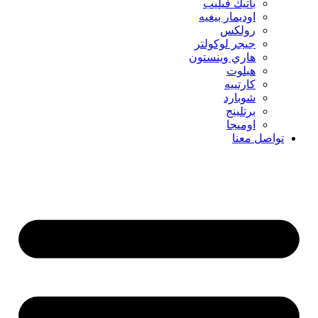
باتيك فيليب
اوديمار بيغيه
رولكس
جيجر لوكولتر
هاري وينستون
هبلوت
كارتييه
شوبارد
برتلينج
اوميجا
تواصل معنا