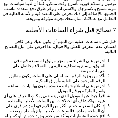
توصيل واستلام فورية بأسرع وقت ممكن، كما أن لدينا سياسات بيع
مرنة تسمح بالاسترجاع والاسترداد، ونوفر طرق دفع متعددة تناسب
الجميع، بالإضافة إلى ذلك نحرص على المصداقية والأمانة العالية في
التعامل مع عملائنا، مما يمنحك تجربة موثوقة ومريحة.
7 نصائح قبل شراء الساعات الأصلية
قبل شراء ساعات اصليه من المهم أن يكون لديك وعي كافي
لضمان عدم التعرض للغش والاحتيال، لذا احرص على اتباع النصائح
التالية:
احرص على الشراء من متجر موثوق له سمعة قوية في
السوق، ويتمتع بمصداقية عالية بين العملاء وحاصل على
تقييمات مرتفعة.
تأكد من وجود الرقم التسلسلي على الساعة يكون مطابق
للرقم الموجود على العلبة وأوراق الملكية.
احرص على استلام شهادة معتمدة مدون بها بيانات الساعة
واسم الماركة ورقم الموديل.
اقرأ جيدا عن الموديل الذي تريده حتى يمكنك التعرف على أي
عيوب واكتشاف أي اختلافات بين الساعة الأصلية والمقلدة.
إذا كان السعر منخفض أكثر من اللازم فهذا مؤشر قوي على
أن الساعة مقلدة، فالساعات الأصلية تباع بأسعار مرتفعة.
افح جودة التشطيبات وتأكد من عدم وجود خدوش أو كسر او