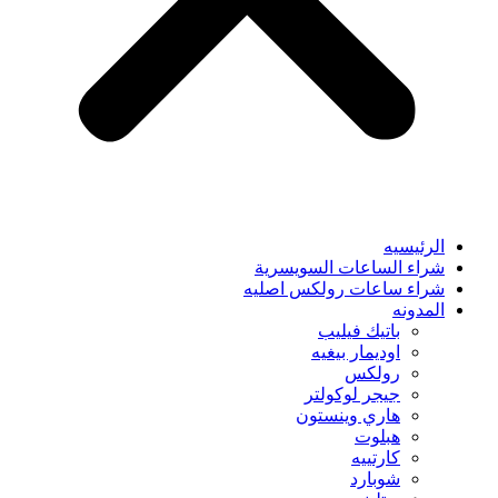
الرئيسيه
شراء الساعات السويسرية
شراء ساعات رولكس اصليه
المدونه
باتيك فيليب
اوديمار بيغيه
رولكس
جيجر لوكولتر
هاري وينستون
هبلوت
كارتييه
شوبارد