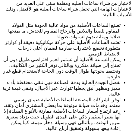
الاختيار بين شراء ساعات اصليه ومقلدة مبني على العديد من
الاعتبارات الهامة التي تجعل شراء ساعات أصلية هو الأفضل، وذلك
للأسباب التالية:
تصنع الساعات الأصلية من مواد عالية الجودة مثل الفولاذ
المقاوم للصدأ والبلاتين والزجاج المقاوم للخدش، ما يمنحها
صلابة ومتانة تدوم لسنوات طويلة.
تعتمد الساعات الأصلية على حركة ميكانيكية دقيقة أو كوارتز
متطورة تخضع لاختبارات صارمة لضمان أعلى درجات
الانضباط الزمني.
يمكن للساعة الأصلية أن تستمر لعمر افتراضي طويل دون أن
تحتاج إلى صيانة متكررة وبالتالي توفر الكثير من التكاليف،
وتحتفظ بجودتها طوال الوقت دون الحاجة لاستخدام قطع غيار
خارجية.
بفضل الجودة العالية ودقة الصناعة فهي تبقى محتفظة بأداء
مميز ومظهر أنيق يجعلها تتوارث عبر الأجيال، وتبقى قيمة ثرية
عالية.
توفر الشركات المصنعة للساعات الأصلية ضمان رسمي
معتمد وخدمات صيانة موثوقة بما يعطي المشتري أمان وثقة.
رغم ارتفاع أسعار الساعات الأصلية مقارنة بالأنواع المقلدة إلا
أنها تعتبر استثمار ذكي على المدى الطويل حيث يزداد سعرها
بمرور الوقت، وبالتالي فهي وسيلة ادخار مهمة، كما يمكن
إعادة بيعها بسهولة وتحقيق أرباح عالية.