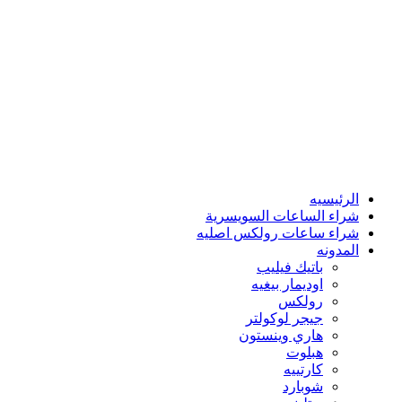
الرئيسيه
شراء الساعات السويسرية
شراء ساعات رولكس اصليه
المدونه
باتيك فيليب
اوديمار بيغيه
رولكس
جيجر لوكولتر
هاري وينستون
هبلوت
كارتييه
شوبارد