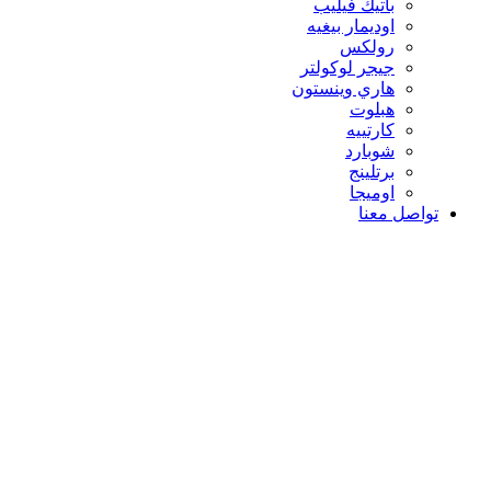
باتيك فيليب
اوديمار بيغيه
رولكس
جيجر لوكولتر
هاري وينستون
هبلوت
كارتييه
شوبارد
برتلينج
اوميجا
تواصل معنا