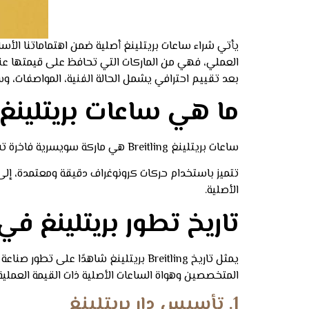
يأتي شراء ساعات بريتلينغ أصلية ضمن اهتماماتنا الأس
بعد تقييم احترافي يشمل الحالة الفنية، المواصفات، 
ما هي ساعات بريتلينغ
ساعات بريتلينغ Breitling هي ماركة سويسرية فاخرة تشتهر بالدقة العالية والمتانة والتصميم الرياضي الاحترافي، تأسست عام 1884 وارتبط اسمها بعالم الطيران والملاحة.
تتميز باستخدام حركات كرونوغراف دقيقة ومعتمدة، إلى
الأصلية.
تاريخ تطور بريتلينغ ف
يمثل تاريخ Breitling بريتلينغ شاهدًا على تطور صناعة الساعات السويسرية، ومع تزايد الطلب على ساعاتها
المتخصصين وهواة الساعات الأصلية ذات القيمة العملية 
1. تأسيس دار بريتلينغ