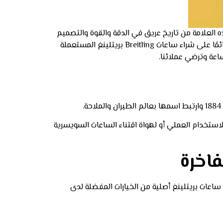
 العلامة من تاريخ عريق في الدقة والقوة والتصميم
العملي، فهي من الماركات التي تحافظ على قيمتها عند إعادة البيع، خاصةً الموديلات الأصلية ذات الحالة الجيدة، لذلك نحرص دائمًا على شراء ساعات Breitling بريتلينغ المستعملة
اعة وترضي عملائنا.
ستخدام العملي أو لهواة اقتناء الساعات السويسرية
فاخرة
ساعات بريتلينغ أصلية من الخيارات المفضلة لدى