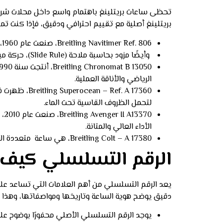
تحظى ساعات بريتلينغ باهتمام واسع داخل محلات شراء ال
بريتلينغ أصلية مع تقييم احترافي ودقيق، فإذا كنت تم
Breitling Navitimer Ref. 806، صنعت عام 1960، تحتوي على كرونوجراف أيقوني مخصص للطيران.
وأيضًا مزود بحاسبة ملاحة (Slide Rule)، حركة ميكانيكية يدوية عالية الدقة، قطر العلبة 41 مم.
الرياضي والأناقة العملية.
لتحمل الظروف القاسية تحت الماء.
الأداء العالي والمتانة.
Breitling Colt – A 17380، هي ساعة متعددة الاستخدامات تجمع بين العملية والمتانة، أنتجت 2012، مقاومة للماء حتى 500 متر، حركة أوتوماتيكية دقيقة، قطر 44 مم.
الرقم التسلسلي كيف اعرف ساعة g
يعد الرقم التسلسلي من أهم العلامات التي تساعد على
دقيق يوضح هوية الساعة وتاريخها ومواصفاتها، وهذا
يوجد الرقم التسلسلي الأصلي محفورًا بوضوح على