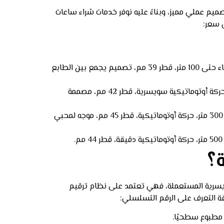
ميم عملي مميز، وبناءً عليه نوفر خدمات شراء ساعات
ى سعر:
Breitling Chronomat B 13050، أنتجت سنة 1990، تتكون من كرونوغراف أوتوماتيكي بحركة قوية، إطار دوار، مقاومة للماء حتى 100 متر، قطر 39 مم، تصميم يجمع بين الطابع
Breitling Superocean – Ref. A 17360، ظهرت في عام 2005، وهي ساعة غوص احترافية، مقاومة للماء حتى 1500 متر، حركة أوتوماتيكية سويسرية، قطر 42 مم، مصممة
Breitling Avenger II A13370، صنعت عام 2010، تحتوي على كرونوغراف قوي بتصميم رياضي جريء، مقاومة للماء حتى 300 متر، حركة أوتوماتيكية، قطر 45 مم، موجه لمحبي
سويسرية المستعملة، فهي تعتمد على نظام ترقيم
ة التعرف على الرقم التسلسلي:
 مطبوع سطحيًا.