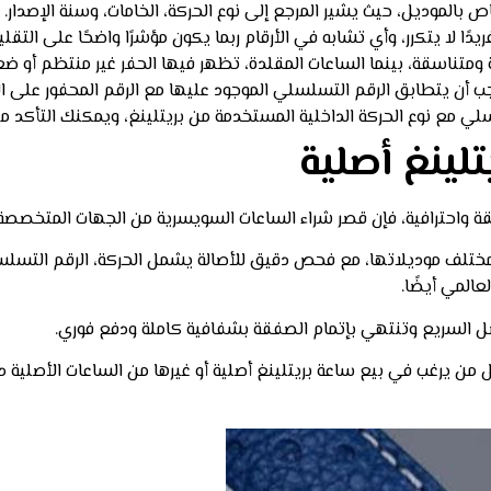
 بالموديل، حيث يشير المرجع إلى نوع الحركة، الخامات، وسنة الإصدار.
 ومتناسقة، بينما الساعات المقلدة، تظهر فيها الحفر غير منتظم أو ض
يجب أن يتطابق الرقم التسلسلي الموجود عليها مع الرقم المحفور على ا
سلي مع نوع الحركة الداخلية المستخدمة من بريتلينغ، ويمكنك التأكد من
لينغ أصلية
ثقة واحترافية، فإن قصر شراء الساعات السويسرية من الجهات المتخص
مد على خبرة واسعة في تقييم ساعات Breitling بمختلف موديلاتها، مع فحص دقيق للأصالة يشمل الح
المي أيضًا.
اصل السريع وتنتهي بإتمام الصفقة بشفافية كاملة ودفع فوري.
 يرغب في بيع ساعة بريتلينغ أصلية أو غيرها من الساعات الأصلية دون 