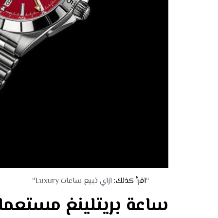
“اقرأ كذلك:
ازاي تبيع ساعات Luxury
“
ساعة بريتلينغ مستعملة