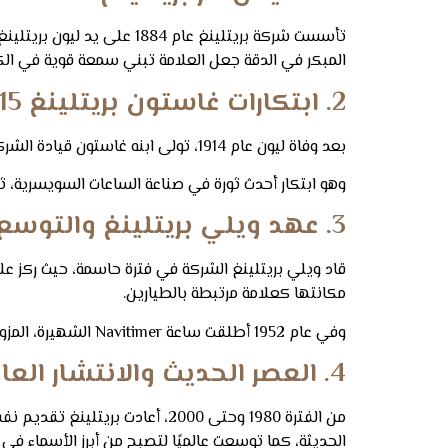
تأسست شركة بريتلينغ عام 
المبكر في الدقة جعل العلامة تبني سمعة قوية في الك
2. ابتكارات غاستون بريتلينغ 1915 – 1923
بعد وفاة ليون عام 1914، تولى ابنه غاستون قيادة الشركة، وفي عام 1915 قدم أول ساعة يد كرونوغراف كبيرة يعمل بشكل منفصل للتشغيل والإيقاف.
وهو ابتكار أحدث ثورة في صناعة الساعات السويسرية، ثم في عام 1923 طورت بريتلينغ زر تشغيل وإيقاف مستقل، مما سمح بتسجيل أوقات متعد
3. عهد ويلي بريتلينغ والتوسع 1930
مكانتها كعلامة مرتبطة بالطيارين.
وفي عام 1952 أطلقت ساعة Navitimer الشهيرة، المزودة بحاسبة ملاحة مدمجة، والتي أصبحت أيقونة الطيارين حول العالم.
4. العصر الحديث والانتشار العالمي 1980
من الفترة 1980 وحتى 2000، أعا
الحديثة، كما توسعت عالميًا لتصبح من أبرز الأسماء في ا