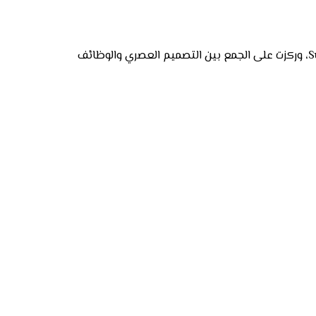
تواصل علامة بريتلينغ الابتكار مع الحفاظ على إرثها المرتبط بالطيران، أطلقت مجموعات حديثة مثل Chronomat و Superocean، وركزت على الجمع بين التصميم العصري والوظائف