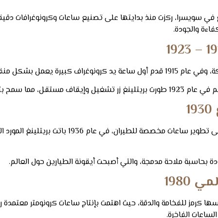
1884 على يد ليون بريتلينغ في سويسرا، ركزت منذ بدايتها على تصنيع ساعات وكرونوغ
فاءة والجودة.
دة دون إعادة ضبط الساعة.
قاد ويلي بريتلينغ الشركة في فترة حاسمة، حيث ركز عل
دت بريتلينغ تقديم نفسها كرمز للفخامة والدقة، حيث اهتمت بإنتاج ساعات كرونومتر 
لساعات الفاخرة.