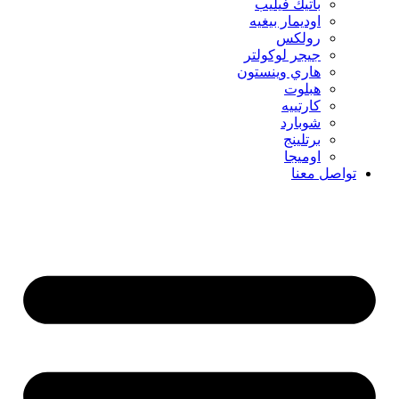
باتيك فيليب
اوديمار بيغيه
رولكس
جيجر لوكولتر
هاري وينستون
هبلوت
كارتييه
شوبارد
برتلينج
اوميجا
تواصل معنا