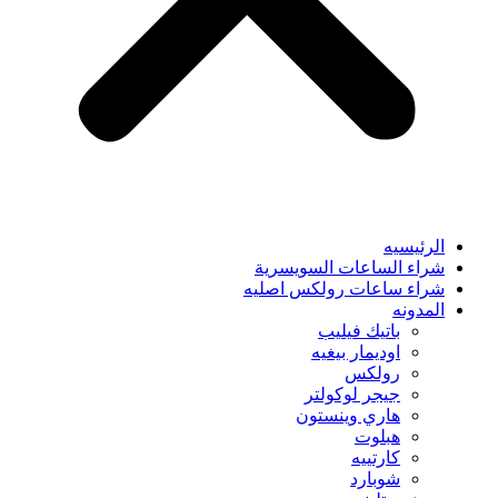
الرئيسيه
شراء الساعات السويسرية
شراء ساعات رولكس اصليه
المدونه
باتيك فيليب
اوديمار بيغيه
رولكس
جيجر لوكولتر
هاري وينستون
هبلوت
كارتييه
شوبارد