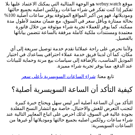
موقع webuy.watch هو الوجهة المثالية التي يمكنك الاعتماد عليها بلا
تفكير إذا كنت تفكر في شراء ساعات رولكس اصليه بجميع حالتها
وموديلاتها، فهو من أكبر المواقع الموثوقة يوفر ساعات أصلية 100%
بحالة ممتازة وبأقل سعر في السوق، مع ضمان معتمد لأطول مدة
ممكنة، كما يوفر للعملاء تجربة شراء موثوقة من خلال فاتورة
معتمدة ومستندات ملكية كاملة مرفقة بالساعة تتضمن بياناتها
بالفصيل.
ولأننا نحرص على راحة عملائنا نقدم خدمة توصيل سريعة إلى أي
مكان، كما ان لدينا فريق خدمة عملاء احترافي يساعدك في اختيار
الموديل المناسب، بالإضافة إلى سياسات بيع مرنة وحماية للبيانات
عند الدفع، مما يوفر تجربة شراء مميزة.
تابع معنا:
شراء الساعات السويسرية بأعلى سعر
كيفية التأكد أن الساعة السويسرية أصلية؟
التأكد من أن الساعة أصلية أمر ليس سهل ويحتاج خبرة كبيرة
لتجنب التعرض للغش والاحتيال، خاصة مع انتشار النسخ المقلدة
بجودة عالية في السوق، لذلك احرص على اتباع المعايير التالية عند
شراء ساعات رولكس اصليه بجميع حالتها وموديلاتها أو غيرها من
الساعات السويسرية: