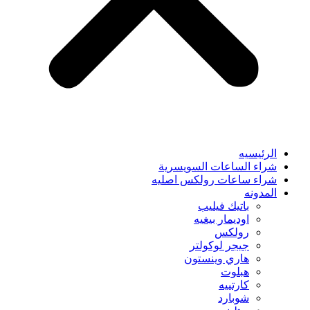
الرئيسيه
شراء الساعات السويسرية
شراء ساعات رولكس اصليه
المدونه
باتيك فيليب
اوديمار بيغيه
رولكس
جيجر لوكولتر
هاري وينستون
هبلوت
كارتييه
شوبارد