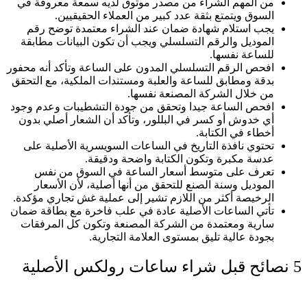
من المهم الشراء من مصدر موثوق لديه سمعة معروفة في
السوق ويتمتع بثقة عدد كبير من العملاء الحقيقيين.
يجب استلام شهادة ضمان عند الشراء معتمدة توضح رقم
الموديل والرقم التسلسلي ويجب أن تكون البيانات مطابقة
للساعة نفسها.
افحص الرقم التسلسلي المدون على الساعة وتأكد أنه محفور
بدقة ومطابق للساعة والعلبة ومستندات الملكية، مع التحقق
من خلال الشركة المصنعة نفسها.
افحص الساعة جيدا وتحقق من جودة التشطيبات وعدم وجود
أي خدوش أو كسر في البللور، وتأكد أن الشعار أصلي بدون
أخطاء في الكتابة.
تحتوي نافذة التاريخ في الساعات السويسرية الأصلية على
عدسة مكبرة وتكون الكتابة واضحة ودقيقة.
تعرف على متوسط أسعار الساعة في السوق من نفس
الموديل وسنة الصنع للتحقق من أنها أصلية، لأن الأسعار
الرخيصة أكثر من اللازم تشير إلى عملية غش تجاري مؤكدة.
تأتي الساعات الأصلية عادة في علب فاخرة مع بطاقة ضمان
سارية ومعتمدة من الشركة المصنعة وتكون كل المرفقات
بجودة عالية تليق بمستوى العلامة التجارية.
5 نصائح قبل شراء ساعات رولكس الأصلية