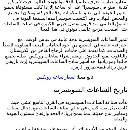
لمعايير صارمة تعرف عالميا بالدقة والجودة العالية، حيث لا يمكن
كتابة “صنع في سويسرا” على أي ساعة إلا إذا كانت مستوفاة لجميع
معايير الجودة التي تتعلق بالمكونات ودقة الحركة، ومكان التجميع
والفحص النهائي، وقد اكتسبت سويسرا هذه السمعة القوية في
السوق العالمي منذ قرون بفضل خبرتها الكبيرة في صناعة الساعات
حتى أصبحت مرجع عالمي موثوق في هذا المجال.
تتميز الساعات السويسرية بدقة عالية في قياس الوقت، مع
احترافية عالية في التصنيع من أجود الخامات المتينة المقاومة للصدأ
والصدمات، كما تعتمد على خامات الزجاج الفاخر من الكريستال
والياقوت لمنع الخدوش، ويعتبر شراء ساعات رولكس اصليه بجميع
حالتها وموديلاتها أحد أشهر نماذج الساعات السويسرية إرث تاريخي
عريق يزداد قيمة بمرور الزمن.
تابع معنا:
اسعار ساعه رولكس
تاريخ الساعات السويسرية
بدأت صناعة الساعات السويسرية في القرن التاسع عشر، حيث
كانت تمثل نقلة كبيرة في عالم صناعة الساعات مع إدخال تقنيات
ومعايير إنتاج حديثة، مما سمح بزيادة الدقة وارتفاع مستوى الجودة
والمتانة.
وعلى الرغم من الأزمة التي أثرت بقوة على صناعة الساعات