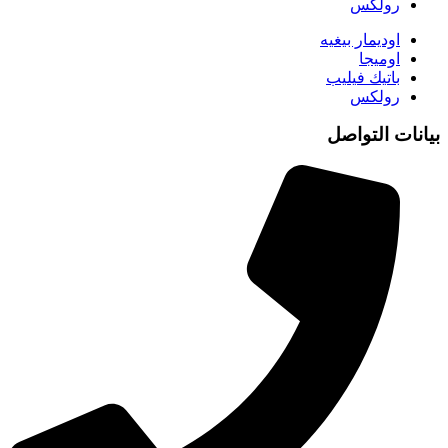
رولكس
اوديمار بيغيه
اوميجا
باتيك فيليب
رولكس
بيانات التواصل