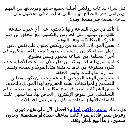
قبل شراء ساعات رولكس أصلية بجميع حالتها وموديلاتها من المهم
أن تراعي بعض النصائح الهامة التي تساعدك في الحصول على
ساعة حقيقية غير مقلدة، وهي:
تأكد من جودة الساعة وأنها لا تحتوي على أي عيوب صناعة
تقلل من قيمتها، مثل الخدوش والكسور، مع التحقق من دقة
الحركة الميكانيكية ودقة التوقيت.
بعض الموديلات الحديثة من رولكس تحتوي على نقش دقيق
حول المينا تأكد من وجوده مع وجود كلمة رولكس متكررة في
أجزاء مختلفة من الساعة محفور وليس مطبوع.
انتبه لوزن الساعة وتأكد من ثقلها، لأن الساعات الأصلية عادة
تكون مصنوعة من خامات متينة مثل الفولاذ والذهب، وتشعر
عند ارتدائها بالثبات وليس الخفة.
تحقق من الرقم المرجعي للساعة ويجب أن يكون مطابق
للتصميم والمواصفات الفنية المعروفة لهذا الموديل بالتحديد.
بعض الشركات المعروفة تتيح إمكانية التحقق من صحة الرقم
التسلسلي عبر الموقع الإلكتروني الخاص بها، مما يسهل عليك
اكتشاف الأنواع المقلدة بشكل مباشر دون احتمالات.
هل تمتلك
ساعة رولكس أصلية
؟ احصل الآن على تقييم فوري
وعرض سعر عادل، سواء كانت ساعتك جديدة أو مستعملة أو بدون
صندوق، وابدأ البيع بأمان وثقة.