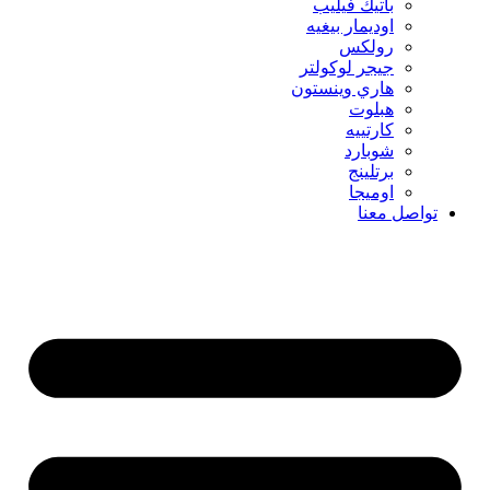
باتيك فيليب
اوديمار بيغيه
رولكس
جيجر لوكولتر
هاري وينستون
هبلوت
كارتييه
شوبارد
برتلينج
اوميجا
تواصل معنا