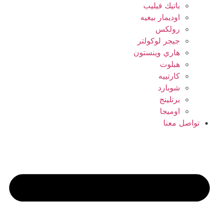
باتيك فيليب
اوديمار بيغيه
رولكس
جيجر لوكولتر
هاري وينستون
هبلوت
كارتييه
شوبارد
برتلينج
اوميجا
تواصل معنا