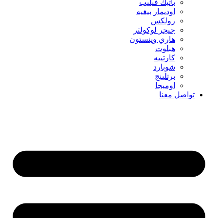
باتيك فيليب
اوديمار بيغيه
رولكس
جيجر لوكولتر
هاري وينستون
هبلوت
كارتييه
شوبارد
برتلينج
اوميجا
تواصل معنا