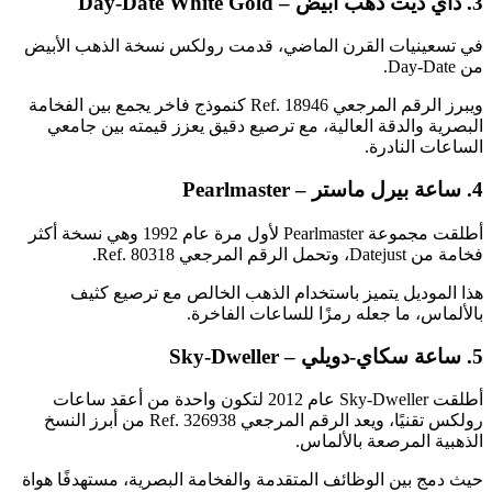
3. داي ديت ذهب أبيض – Day-Date White Gold
في تسعينيات القرن الماضي، قدمت رولكس نسخة الذهب الأبيض
من Day-Date.
ويبرز الرقم المرجعي Ref. 18946 كنموذج فاخر يجمع بين الفخامة
البصرية والدقة العالية، مع ترصيع دقيق يعزز قيمته بين جامعي
الساعات النادرة.
4. ساعة بيرل ماستر – Pearlmaster
أطلقت مجموعة Pearlmaster لأول مرة عام 1992 وهي نسخة أكثر
فخامة من Datejust، وتحمل الرقم المرجعي Ref. 80318.
هذا الموديل يتميز باستخدام الذهب الخالص مع ترصيع كثيف
بالألماس، ما جعله رمزًا للساعات الفاخرة.
5. ساعة سكاي-دويلي – Sky-Dweller
أطلقت Sky-Dweller عام 2012 لتكون واحدة من أعقد ساعات
رولكس تقنيًا، ويعد الرقم المرجعي Ref. 326938 من أبرز النسخ
الذهبية المرصعة بالألماس.
حيث دمج بين الوظائف المتقدمة والفخامة البصرية، مستهدفًا هواة