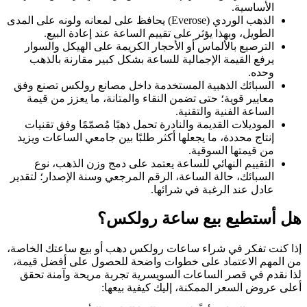
الأساسية.
الذهب الوردي (Everose) يحافظ على لمعانه ولونه على المدى
الطويل، وبهذا يؤثر على تقييم الساعة عند إعادة البيع.
الترصيع بالألماس أو الأحجار الكريمة على الهيكل والسوار
يرفع القيمة الإجمالية للساعة بشكل كبير مقارنة بالذهب
وحده.
السبائك الذهبية المستخدمة داخل مصانع رولكس تصنع وفق
معايير قوية؛ حتى تضمن النقاء والمتانة، ما يعزز من قيمة
الساعة الفنية والتقنية.
الموديلات القديمة والنادرة تحمل ذهبًا مُصمّمًا وفق تقنيات
إنتاج محددة، ما يجعلها أكثر طلبًا بين جامعي الساعات ويزيد
من قيمتها السوقية.
التقييم النهائي للساعة يعتمد على دمج وزن الذهب، نوع
السبائك، حالة الساعة، الرقم المرجعي وسنة الإصدار؛ لتقدير
عادل عند الرغبة في شرائها.
هل أستطيع بيع ساعة رولكس؟
إذا كنت تفكر في شراء ساعات رولكس دهب أو بيع ساعتك الخاصة،
من المهم الاعتماد على خطوات واضحة للحصول على أفضل قيمة،
لذا نقدم في قصر الساعات السويسرية تجربة مريحة وآمنة تحقق
أعلى عروض السعر الممكنة، إليك كيفية بيعها: