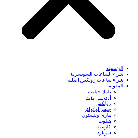
الرئيسيه
شراء الساعات السويسرية
شراء ساعات رولكس اصليه
المدونه
باتيك فيليب
اوديمار بيغيه
رولكس
جيجر لوكولتر
هاري وينستون
هبلوت
كارتييه
شوبارد