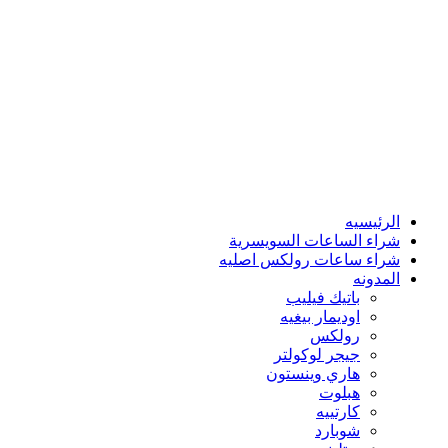
الرئيسيه
شراء الساعات السويسرية
شراء ساعات رولكس اصليه
المدونه
باتيك فيليب
اوديمار بيغيه
رولكس
جيجر لوكولتر
هاري وينستون
هبلوت
كارتييه
شوبارد