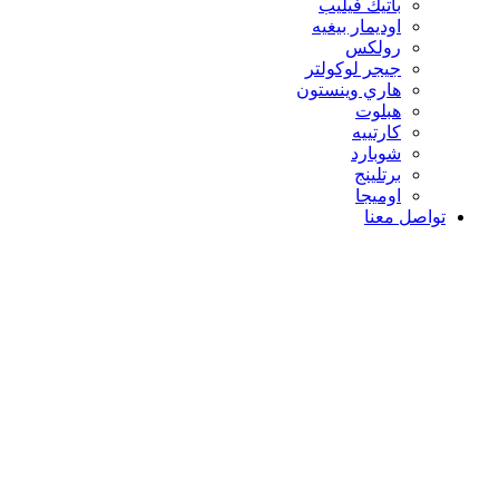
باتيك فيليب
اوديمار بيغيه
رولكس
جيجر لوكولتر
هاري وينستون
هبلوت
كارتييه
شوبارد
برتلينج
اوميجا
تواصل معنا