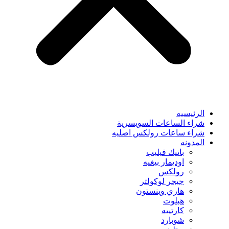
الرئيسيه
شراء الساعات السويسرية
شراء ساعات رولكس اصليه
المدونه
باتيك فيليب
اوديمار بيغيه
رولكس
جيجر لوكولتر
هاري وينستون
هبلوت
كارتييه
شوبارد