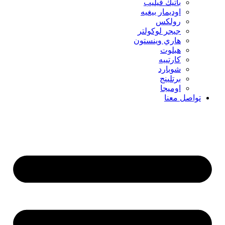
باتيك فيليب
اوديمار بيغيه
رولكس
جيجر لوكولتر
هاري وينستون
هبلوت
كارتييه
شوبارد
برتلينج
اوميجا
تواصل معنا