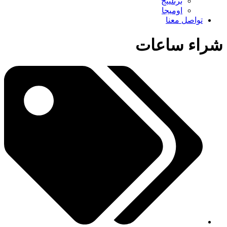
برتلينج
اوميجا
تواصل معنا
شراء ساعات