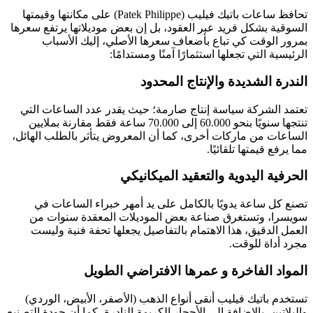
تحافظ ساعات باتيك فيليب (Patek Philippe) على مكانتها وقيمتها
السوقية بشكل فريد عبر العقود، بل إن بعض موديلاتها يرتفع سعرها
بمرور الوقت كي تباع بأضعاف سعرها الأصلي، إليك الأسباب
الرئيسية التي تجعلها استثمارًا آمنًا ومستدامًا:
الندرة الشديدة والإنتاج المحدود
تعتمد الشركة سياسة إنتاج صارمة؛ حيث يقدر عدد الساعات التي
تنتجها سنويًا بنحو 60.000 إلى 70.000 ساعة فقط مقارنة بملايين
الساعات من ماركات أخرى، كما أن المعروض يتأثر بالطلب الهائل،
مما يرفع قيمتها تلقائيًا.
الحرفية اليدوية والتعقيد الميكانيكي
تصنع كل ساعة يدويًا بالكامل على يد أمهر خبراء الساعات في
سويسرا، وتستغرق صناعة بعض الموديلات المعقدة سنوات من
العمل الدقيق، هذا الاهتمام بالتفاصيل يجعلها تحفة فنية وليست
مجرد أداة للوقت.
المواد الفاخرة و عمرها الافتراضي الطويل
تستخدم باتيك فيليب أنقى أنواع الذهب (الأصفر، الأبيض، الوردي)
والبلاتين، بالإضافة إلى الأحجار الكريمة النادرة، كما أن جودة التصنيع