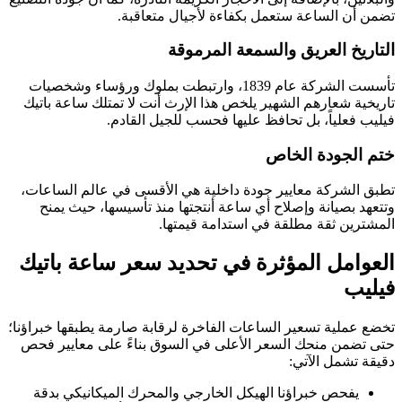
تضمن أن الساعة ستعمل بكفاءة لأجيال متعاقبة.
التاريخ العريق والسمعة المرموقة
تأسست الشركة عام 1839، وارتبطت بملوك ورؤساء وشخصيات
تاريخية شعارهم الشهير يلخص هذا الإرث أنت لا تمتلك ساعة باتيك
فيليب فعلياً، بل تحافظ عليها فحسب للجيل القادم.
ختم الجودة الخاص
تطبق الشركة معايير جودة داخلية هي الأقسى في عالم الساعات،
وتتعهد بصيانة وإصلاح أي ساعة أنتجتها منذ تأسيسها، حيث يمنح
المشترين ثقة مطلقة في استدامة قيمتها.
العوامل المؤثرة في تحديد سعر ساعة باتيك
فيليب
تخضع عملية تسعير الساعات الفاخرة لرقابة صارمة يطبقها خبراؤنا؛
حتى تضمن منحك السعر الأعلى في السوق بناءً على معايير فحص
دقيقة تشمل الآتي:
يفحص خبراؤنا الهيكل الخارجي والمحرك الميكانيكي بدقة