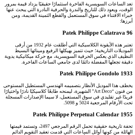
تعد الساعات السويسرية الفاخرة استثمارًا حقيقيًا يزداد قيمة بمرور
الوقت، ويعود ذلك للتاريخ والندرة والحرفية النادرة التي يبحث عنها
خبراء الاقتناء في سوق المستعمل والقطع الثمينة القديمة، ومن
أبرزها:
Patek Philippe Calatrava 96
تعتبر هذه الأيقونة الكلاسيكية التي أطلقت عام 1932 من أرقى
الموديلات التاريخية؛ حيث تتميز بهيكلها الرفيع ومينائها البسيط
النظيف الذي يعكس الحرفية السويسرية، مع حركة ميكانيكية يدوية
دقيقة تجعلها المفضلة دائمًا لدى جامعي الساعات الفاخرة.
Patek Philippe Gondolo 1933
يخطف هذا الموديل الأنظار بتصميمه الهندسي المستطيل المستوحى
من فنون “Art Deco” الشهيرة، ليمنحه طابعًا كلاسيكيًا نادرًا واختيارًا
فريدًا غير تقليدي في سوق المستعمل، لا سيما الإصدارات المسجلة
تحت الأرقام المرجعية 5024 و 5098.
Patek Philippe Perpetual Calendar 1955
تحفة تاريخية حقيقية تحمل الرقم المرجعي 2497، وتستمد قيمتها
الهائلة من كونها أوائل الساعات التي قدمت تعقيد التقويم الدائم