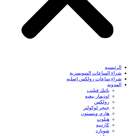
الرئيسيه
شراء الساعات السويسرية
شراء ساعات رولكس اصليه
المدونه
باتيك فيليب
اوديمار بيغيه
رولكس
جيجر لوكولتر
هاري وينستون
هبلوت
كارتييه
شوبارد