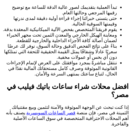
تبدأ العملية بتقديمك لصور عالية الدقة للساعة مع توضيح
رقمها المرجعي وحالتها العام.
حتى يتسنى خبرائنا إجراء قراءة أولية دقيقة لمدى ندرتها
وقيمتها السوقية الحالية.
يقوم فريقنا المتخصص بفحص الآلية الميكانيكية المعقدة بدقة.
ومعاينة الهيكل الخارجي والمعدن الثمين تحت مجهر الخبراء
لضمان أصالة كافة الأجزاء الداخلية والخارجية للقطعة.
بناءً على نتائج الفحص الدقيق وحالة السوق، نوفر لك عرضًا
سعريًا عادلًا وشفافًا يمثل القيمة الحقيقية للتحفة التي تمتلكها
دون أي بخس أو عمولات مخفية.
ننتقل مباشرةً بمجرد موافقتك على العرض لإتمام الإجراءات
القانونية الموثوقة وصرف كامل مستحقاتك المالية نقدًا في
الحال، لتباع ساعتك بمنتهى السرعة والأمان.
افضل محلات شراء ساعات باتيك فيليب في
مصر؟
إذا كنت تبحث عن الوجهة الموثوقة والآمنة لتثمين وبيع مقتنياتك
الثمينة في مصر، فإن منصة
قصر الساعات السويسرية
يصنف بأنه
أهم المحلات الاحترافية المتخصصة في سوق الساعات الأصلية
والفاخرة.