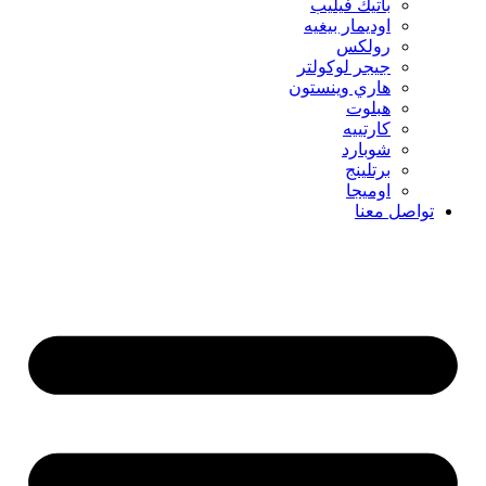
باتيك فيليب
اوديمار بيغيه
رولكس
جيجر لوكولتر
هاري وينستون
هبلوت
كارتييه
شوبارد
برتلينج
اوميجا
تواصل معنا