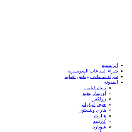
الرئيسيه
شراء الساعات السويسرية
شراء ساعات رولكس اصليه
المدونه
باتيك فيليب
اوديمار بيغيه
رولكس
جيجر لوكولتر
هاري وينستون
هبلوت
كارتييه
شوبارد