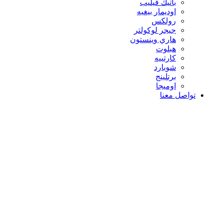
باتيك فيليب
اوديمار بيغيه
رولكس
جيجر لوكولتر
هاري وينستون
هبلوت
كارتييه
شوبارد
برتلينج
اوميجا
تواصل معنا