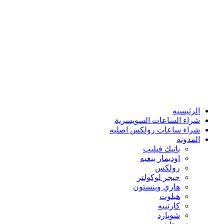
الرئيسيه
شراء الساعات السويسرية
شراء ساعات رولكس اصليه
المدونه
باتيك فيليب
اوديمار بيغيه
رولكس
جيجر لوكولتر
هاري وينستون
هبلوت
كارتييه
شوبارد