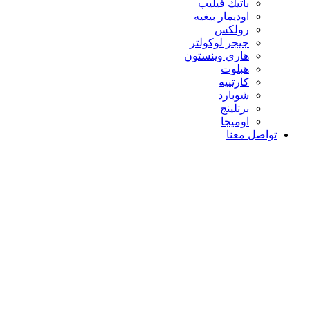
باتيك فيليب
اوديمار بيغيه
رولكس
جيجر لوكولتر
هاري وينستون
هبلوت
كارتييه
شوبارد
برتلينج
اوميجا
تواصل معنا