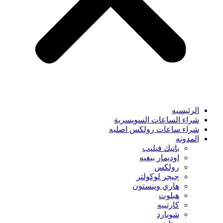
الرئيسيه
شراء الساعات السويسرية
شراء ساعات رولكس اصليه
المدونه
باتيك فيليب
اوديمار بيغيه
رولكس
جيجر لوكولتر
هاري وينستون
هبلوت
كارتييه
شوبارد