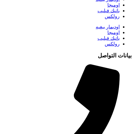
اوميجا
باتيك فيليب
رولكس
اوديمار بيغيه
اوميجا
باتيك فيليب
رولكس
بيانات التواصل