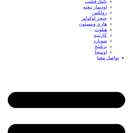
باتيك فيليب
اوديمار بيغيه
رولكس
جيجر لوكولتر
هاري وينستون
هبلوت
كارتييه
شوبارد
برتلينج
اوميجا
تواصل معنا