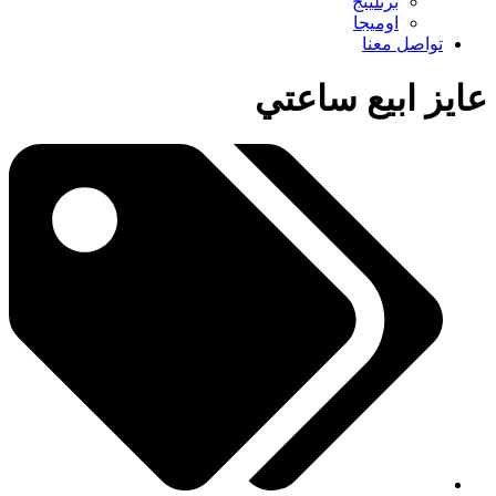
برتلينج
اوميجا
تواصل معنا
عايز ابيع ساعتي