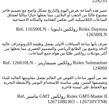
228235
تتميز هذه الساعة بعرض اليوم والتاريخ بشكل واضح مع تصميم فاخر
مصنوع غالبًا من الذهب أو البلاتين، مما يجعلها خيارًا مثاليًا لعشاق
الساعات الكلاسيكية التي تعكس الفخامة والمكانة الاجتماعية.
Rolex Daytona رولكس دايتونا Ref، 116500LN –
126500LN
تعرف بأنها ساعة السباقات الأولى بفضل وظيفة الكرونوغراف عالية
الدقة وتجمع بين الطابع الرياضي والتصميم العصري مما يجعلها من
أكثر موديلات رولكس طلبًا بين هواة جمع الساعات.
Rolex Submariner رولكس سيبمارينر Ref، 126610LN –
124060
تعد من أشهر ساعات الغوص في العالم بفضل مقاومتها العالية للماء
وتصميمها المتين، وهي مناسبة للاستخدام اليومي والأنشطة البحرية
مع الحفاظ على لمسة فاخرة.
Rolex GMT-Master II رولكس GMT ماستر Ref،
126710BLRO – 126720VTNR