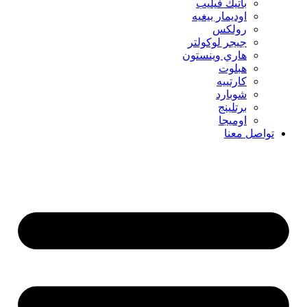
باتيك فيليب
اوديمار بيغيه
رولكس
جيجر لوكولتر
هاري وينستون
هبلوت
كارتييه
شوبارد
برتلينج
اوميجا
تواصل معنا