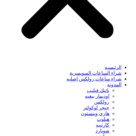
الرئيسيه
شراء الساعات السويسرية
شراء ساعات رولكس اصليه
المدونه
باتيك فيليب
اوديمار بيغيه
رولكس
جيجر لوكولتر
هاري وينستون
هبلوت
كارتييه
شوبارد