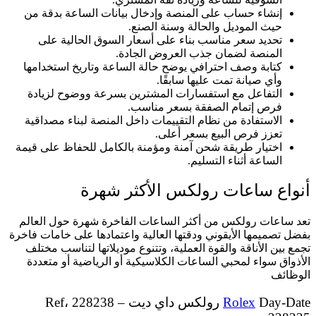
إنشاء حساب على المنصة وإدخال بيانات الساعة بدقة من
حيث الموديل والحالة وسنة الصنع.
تحديد سعر مناسب بناء على أسعار السوق الحالية على
المنصة لضمان جذب العروض الجادة.
كتابة وصف احترافي يوضح حالة الساعة وتاريخ استخدامها
وأي صيانة تمت عليها سابقًا.
التفاعل مع استفسارات المشترين بسرعة ووضوح لزيادة
فرص إتمام الصفقة بسعر مناسب.
الاستفادة من نظام التقييمات داخل المنصة لبناء مصداقية
تعزز فرص البيع بسعر أعلى.
اختيار طريقة شحن آمنة ومؤمنة بالكامل للحفاظ على قيمة
الساعة أثناء التسليم.
أنواع ساعات رولكس الأكثر شهرة
تعد ساعات رولكس من أكثر الساعات الفاخرة شهرة حول العالم
بفضل تصميمها الأيقوني ودقتها العالية واعتمادها على خامات فاخرة
تجمع بين الأناقة والقوة العملية، وتتنوع موديلاتها لتناسب مختلف
الأذواق سواء لمحبي الساعات الكلاسيكية أو الرياضية أو متعددة
الوظائف
Rolex
Day-Date رولكس داي ديت Ref، 228238 –