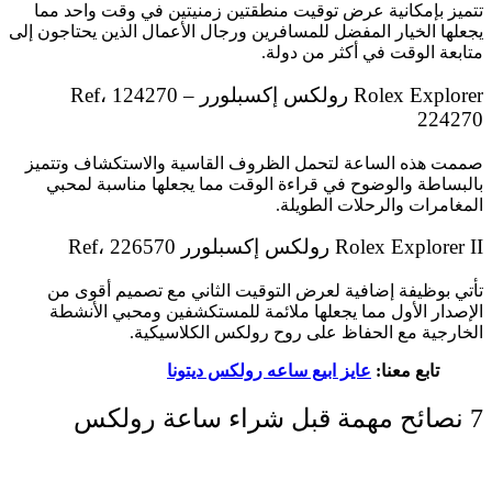
تتميز بإمكانية عرض توقيت منطقتين زمنيتين في وقت واحد مما
يجعلها الخيار المفضل للمسافرين ورجال الأعمال الذين يحتاجون إلى
متابعة الوقت في أكثر من دولة.
Rolex Explorer رولكس إكسبلورر Ref، 124270 –
224270
صممت هذه الساعة لتحمل الظروف القاسية والاستكشاف وتتميز
بالبساطة والوضوح في قراءة الوقت مما يجعلها مناسبة لمحبي
المغامرات والرحلات الطويلة.
Rolex Explorer II رولكس إكسبلورر Ref، 226570
تأتي بوظيفة إضافية لعرض التوقيت الثاني مع تصميم أقوى من
الإصدار الأول مما يجعلها ملائمة للمستكشفين ومحبي الأنشطة
الخارجية مع الحفاظ على روح رولكس الكلاسيكية.
تابع معنا:
عايز ابيع ساعه رولكس ديتونا
7 نصائح مهمة قبل شراء ساعة رولكس