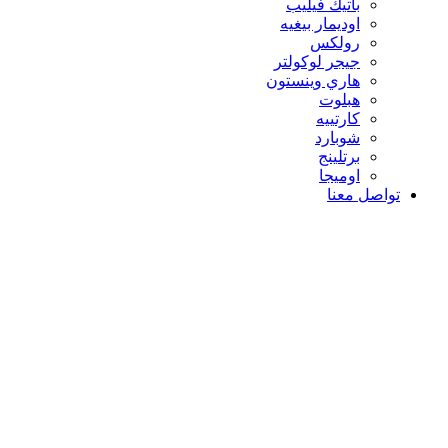
باتيك فيليب
اوديمار بيغيه
رولكس
جيجر لوكولتر
هاري وينستون
هبلوت
كارتييه
شوبارد
برتلينج
اوميجا
تواصل معنا