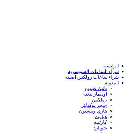
الرئيسيه
شراء الساعات السويسرية
شراء ساعات رولكس اصليه
المدونه
باتيك فيليب
اوديمار بيغيه
رولكس
جيجر لوكولتر
هاري وينستون
هبلوت
كارتييه
شوبارد