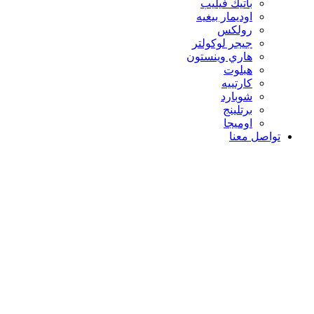
باتيك فيليب
اوديمار بيغيه
رولكس
جيجر لوكولتر
هاري وينستون
هبلوت
كارتييه
شوبارد
برتلينج
اوميجا
تواصل معنا