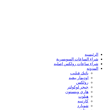
الرئيسيه
شراء الساعات السويسرية
شراء ساعات رولكس اصليه
المدونه
باتيك فيليب
اوديمار بيغيه
رولكس
جيجر لوكولتر
هاري وينستون
هبلوت
كارتييه
شوبارد