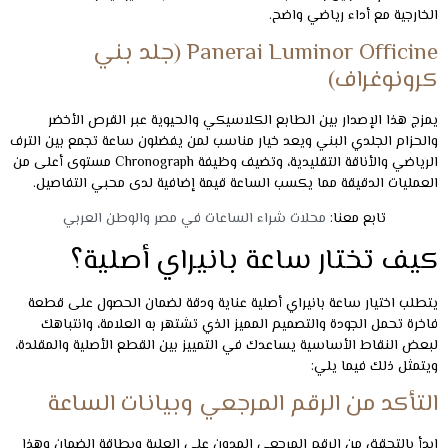
الخارجية مع أداء رياضي واضح.
Panerai Luminor Officine (جلد بني
كرونوغراف)
يمزج هذا الإصدار بين الطابع الكلاسيكي والحيوية عبر القرص الأخضر
والحزام الجلدي البني ويعد خيار مناسب لمن يفضلون ساعة تجمع بين الترف
الرياضي والأناقة التقليدية، وتضيف وظيفة Chronograph مستوى أعلى من
العمليات الدقيقة مما يكسب الساعة قيمة إضافية لدى محبي التفاصيل.
تابع معنا:
محلات شراء الساعات في مصر والوطن العربي
كيف تختار ساعة بانيراي أصلية؟
يتطلب اختيار ساعة بانيراي أصلية عناية ودقة لضمان الحصول على قطعة
فاخرة تحمل الجودة والتصميم المميز الذي تشتهر به العلامة، وانتباهك
لبعض النقاط الأساسية يساعدك في التمييز بين القطع الأصلية والمقلدة،
ويتمثل ذلك فيما يلي:
التأكد من الرقم المرجعي وبيانات الساعة
ابدأ بالتحقق من الرقم المرجعي المدون على العلبة وبطاقة الضمان وهذا