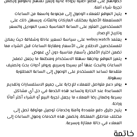
خاتمة
يركز شراء ساعة بانيراي على الحصول على قطعة فاخرة تجمع بين التصميم
الراقي والدقة العالية وإذا كنت تبحث عن تجربة شراء آمنة ومضمونة يوفر
webuy.watch جميع موديلات بانيراي الأصلية بأسعار مثالية وخدمة احترافية
يحرص فريقنا على تقديم الاستشارة المناسبة لكل عميل لضمان اختيار
الساعة الأنسب لذوقه واحتياجاته، لذا لا تتردد وتواصل الآن مع موقعنا لحجز
ساعتك المميزة بسهولة ويسر.
الأسئلة الشائعة
كيف يمكن التأكد من أصالة ساعة بانيراي؟
يمكن التأكد من الأصالة عن طريق فحص الرقم التسلسلي وفحص
الشهادات المرفقة مع الساعة، كما ينصح بمراجعة جودة التصنيع والتفاصيل
الدقيقة لكل قطعة.
هل يمكن شراء ساعة بانيراي أون لاين؟
نعم يتيح webuy.watch شراء ساعات بانيراي أون لاين بطريقة آمنة تمامًا،
ويمكنك استشارة فريق الخبراء قبل الشراء لاختيار الموديل المناسب مع
ضمان توصيل الساعة بسرعة وأمان إلى باب منزلك.