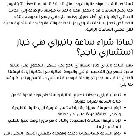
تستخدم الشركة مواد عالية الجودة مثل الفولاذ المقاوم للصدأ والتيتانيوم
مما يمنح الساعات قدرة تحمل ممتازة لفترات طويلة، بالإضافة إلى الجانب
الجمالي توفر بانيراي أداء دقيق يعتمد عليه في جميع الظروف، وهذه
الخصائص تجعل ساعات بانيراي رمز للفخامة والأناقة وقيمة استثمارية مميزة
لكل محبي الساعات الراقية.
لماذا شراء ساعة بانيراي هي خيار
استثماري ناجح؟
تمثل ساعة بانيراي خيار استثماري ناجح لمن يسعى للحصول على ساعة
فاخرة تجمع بين التصميم الراقي والجودة العالية مع إمكانية زيادة قيمتها
لأطول فترة، كما توفر تجربة فاخرة ومميزة تعكس مكانتهم ويتميز شرائها
بما يلي:
تتميز بانيراي بجودة التصنيع العالية واستخدام مواد فاخرة تضمن
متانة الساعة لفترات طويلة.
توفر تصميمات مميزة ونادرة تعكس الحرفية الإيطالية التقليدية
وتضفي طابعًا فريدًا على كل قطعة.
تزداد قيمة الساعات المحدودة والنادرة مع مرور الوقت نظرًا للطلب
المرتفع عليها.
توفر الساعة ميكانيكيات دقيقة ومعقدة تعكس الابتكار التقني في