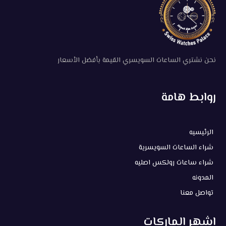
اشهر الماركات
اوديمار بيغيه
اوميجا
باتيك فيليب
رولكس
بيانات التواصل
01004048333
01004048333
القصر الملكي لشراء الساعات السويسرية، امام ناصر الفيومي، ٧
عثمان ابن عفان، الماظة، قسم مصر الجديدة، محافظة القاهرة‬
4460287