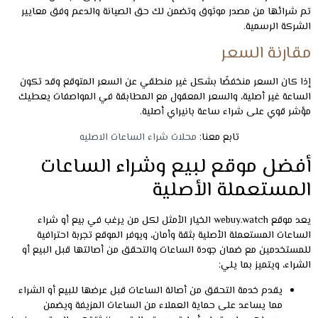
مما يساعد على حماية العملاء من الساعات المزيفة ويضمن
حصولهم على قطع أصلية بجودة عالية ويعزز ثقتهم بالموقع ويضمن
تجربة شراء آمنة.
يتيح الموقع للعملاء الوصول إلى مجموعة واسعة من الساعات
المستعملة الأصلية بمختلف الماركات والفئات، ويسهل ذلك على
المستخدمين العثور على الساعة المناسبة حسب الموديل والسعر
وتاريخ الإصدار.
يعتمد webuy.watch على سياسة تسعير عادلة وشفافة حيث يمكن
للمستخدمين الاطلاع على الأسعار ومقارنة الساعات قبل الشراء مما
تضمن اختيار الأفضل بأسعار مناسبة دون أي غموض.
يتميز الموقع بواجهة سهلة الاستخدام ومنظمة ما يجعل تصفح
الساعات والبحث عنها أمر بسيط وسريع، ويوفر أدوات بحث وتصنيف
متقدمة تساعد المستخدم على الوصول إلى الساعة المطلوبة
بسهولة.
يوفر دعم متواصل للعملاء للإجابة على جميع الاستفسارات وتقديم
المساعدة عند الحاجة وتساعد هذه الخدمة في حل أي مشاكل
بسرعة وضمان رضا العملاء ما يجعل تجربة البيع أو الشراء أكثر أمانًا
وراحة.
يتيح طرق دفع متعددة وآمنة وخدمات توصيل موثوقة تصل إلى
مختلف مناطق المملكة، وتضمن هذه الخدمات وصول الساعات إلى
العملاء في حالة ممتازة وبسرعة.