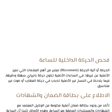
الشهادات والمستندات المرفقة مع الساعة، وهذه الأوراق تثبت أن الساعة
تم شرائها من مصدر موثوق وتضمن لك حق الصيانة والدعم وفق معايير
الشركة الرسمية.
مقارنة السعر
إذا كان السعر منخفضًا بشكل غير منطقي عن السعر المتوقع وقد تكون
الساعة غير أصلية، والسعر المعقول مع المطابقة في المواصفات يعطيك
مؤشر قوي على شراء ساعة بانيراي أصلية.
تابع معنا:
محلات شراء الساعات الاصليه
أفضل موقع لبيع وشراء الساعات
المستعملة الأصلية
يعد موقع webuy.watch الخيار الأمثل لكل من يرغب في بيع أو شراء
الساعات المستعملة الأصلية بثقة وأمان، ويوفر الموقع تجربة احترافية
للمستخدمين مع ضمان جودة الساعات والتحقق من أصالتها قبل البيع أو
الشراء، ويتميز بما يلي:
يقدم خدمة التحقق من أصالة الساعات قبل عرضها للبيع أو الشراء