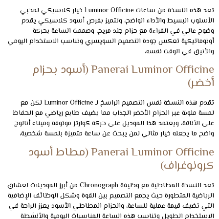
تعد هذه النسخة من ساعات Luminor Officine خيار كلاسيكي لمحبي
الأسلوب البسيط والأداء الواضح، وتتميز بقرص أسود كلاسيكي يقدم
وضوح عالي في القراءة مع حزام جلد مريح، وصممت الساعة بحركة
أوتوماتيكية تعكس جودة التصميم السويسري وتناسب الاستخدام اليومي
والأنيق في الوقت نفسه،
Panerai Luminor Officine (أسود بحزام
أخضر)
تقدم هذه النسخة نفس التصميم الراسخ لـ Luminor Officine لكن مع
لمسة ملونة عبر الحزام الأخضر الجذاب مما يضيف طابع رياضي مع الحفاظ
على الأناقة، ويعتمد هذا الموديل على حركة كوارتز موثوقة وميناء أنالوج
واضح ما يجعله خيار مثالي لمن يبحث عن ساعة متميزة بلمسة شخصية،
Panerai Luminor Officine (مطاط أسود
كرونوغراف)
تعد النسخة المطاطية مع وظيفة Chronograph من أبرز الموديلات لعشاق
الرياضية المتطورة حيث يجمع التصميم بين القوة وشكل الوظائف الإضافية
التي تضيف قيمة عملية للساعة، والحزام المطاطي الأسود يعزز الراحة في
الاستخدام الطويل وتناسب هذه الساعة المناسبات اليومية والأنشطة