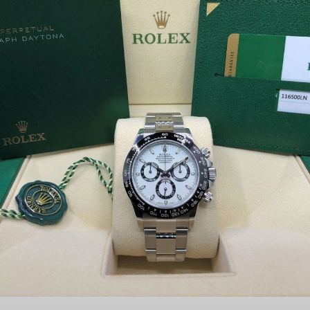
أفضل ساعة رولكس رجالي في مصر –
الأسعار وأشهر الموديلات
إذا كنت تملك ساعة رولكس رجالي وترغب في بيعها، فمن
الطبيعي أن تبحث عن سعر الساعة الرولكس الرجالي في مصر
بطريقة تضمن لك تحقيق أقصى قيمة ممكنة دون خسارة، لأن
عرض المزيد »