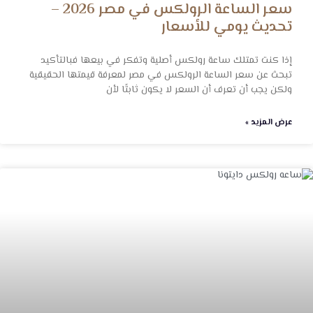
ساعه رولكس دايتونا في مصر – بيع دايتونا
بأفضل سعر وتقييم مجاني فوري
اختيار الجهة الصحيحة التي تقيّم ساعتك بشكل احترافي من
العوامل المهمة حيث أن كثير من المالكين يقعون في خطأ الاعتماد
على تقديرات عشوائية أو عروض غير دقيقة، مما يؤدي إلى
عرض المزيد »