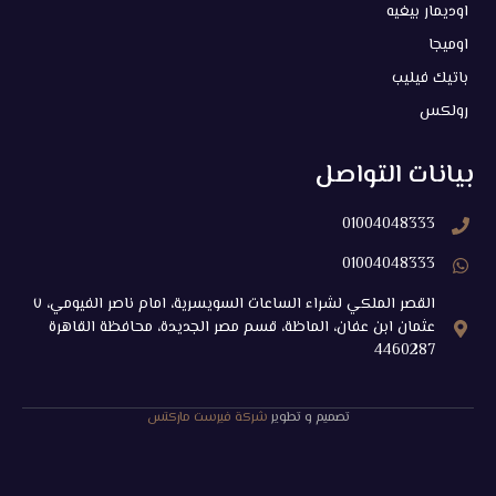
اوديمار بيغيه
اوميجا
باتيك فيليب
رولكس
بيانات التواصل
01004048333
01004048333
القصر الملكي لشراء الساعات السويسرية، امام ناصر الفيومي، ٧
عثمان ابن عفان، الماظة، قسم مصر الجديدة، محافظة القاهرة‬
4460287
تصميم و تطوير
شركة فيرست ماركتس