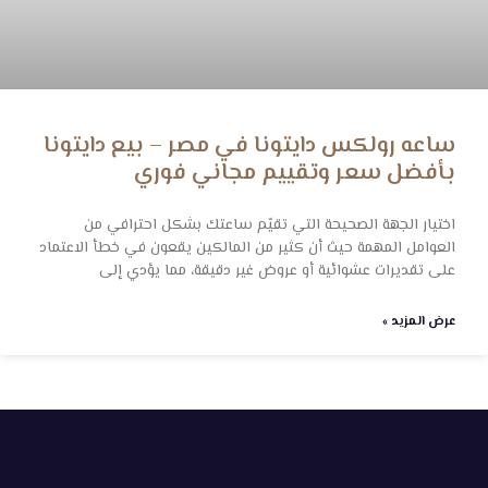
ساعه رولكس دايتونا في مصر – بيع دايتونا
بأفضل سعر وتقييم مجاني فوري
اختيار الجهة الصحيحة التي تقيّم ساعتك بشكل احترافي من
العوامل المهمة حيث أن كثير من المالكين يقعون في خطأ الاعتماد
على تقديرات عشوائية أو عروض غير دقيقة، مما يؤدي إلى
عرض المزيد »