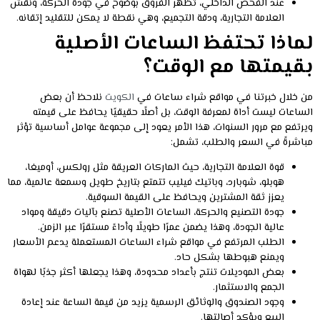
عند الفحص الداخلي، تظهر الفروق بوضوح في جودة الحركة، ونقش
العلامة التجارية، ودقة التجميع، وهي نقطة لا يمكن للتقليد إتقانه.
لماذا تحتفظ الساعات الأصلية
بقيمتها مع الوقت؟
من خلال خبرتنا في مواقع شراء ساعات في
الكويت
نلاحظ أن بعض
الساعات ليست أداة لمعرفة الوقت، بل أصلًا حقيقيًا يحافظ على قيمته
ويرتفع مع مرور السنوات، هذا الأمر يعود إلى مجموعة عوامل أساسية تؤثر
مباشرةً في السعر والطلب، تشمل:
قوة العلامة التجارية، حيث الماركات العريقة مثل رولكس، أوميغا،
هوبلو، شوبارد، وباتيك فيليب تتمتع بتاريخ طويل وسمعة عالمية، مما
يعزز ثقة المشترين ويحافظ على القيمة السوقية.
جودة التصنيع والحركة، الساعات الأصلية تصنع بآليات دقيقة ومواد
عالية الجودة، وهذا يضمن عمرًا طويلًا وأداءً مستقرًا عبر الزمن.
الطلب المرتفع في مواقع شراء الساعات المستعملة يدعم الأسعار
ويمنع هبوطها بشكل حاد.
بعض الموديلات تنتج بأعداد محدودة، وهذا يجعلها أكثر جذبًا لهواة
الجمع والاستثمار.
وجود الصندوق والوثائق الرسمية يزيد من قيمة الساعة عند إعادة
البيع ويؤكد أصالتها.