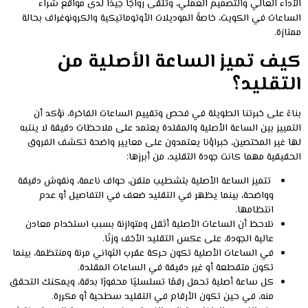
الأداء العالي والتصميم العملي، وتلقى رواجًا جيدًا لدى مواقع شراء
الساعات في الكويت، خاصةً الموديلات الأوتوماتيكية والكرونوغراف بحالة
ممتازة.
كيف تميز الساعة الأصلية من
التقليد؟
بناءً على خبرتنا الطويلة في فحص وتقييم الساعات الفاخرة، نؤكد أن
التمييز بين الساعة الأصلية والمقلدة يعتمد على ملاحظات دقيقة لا ينتبه
لها غير المختصين، خبراؤنا يعتمدون على معايير واضحة تكشف الفروق
الحقيقية مهما كانت جودة التقليد، من أبرزها:
تتميز الساعة الأصلية بتشطيب متقن، حواف ناعمة، ونقوش دقيقة
وواضحة، بينما يظهر في التقليد ضعف في التفاصيل أو عدم
انتظامها.
نلاحظ أن الساعات الأصلية أثقل ومتوازنة بسبب استخدام معادن
عالية الجودة، على عكس التقليد الأخف وزنًا.
في الساعات الأصلية تكون حركة عقرب الثواني مرنة ومنتظمة، بينما
تكون متقطعة أو غير دقيقة في الساعات المقلدة.
كل ساعة أصلية تحمل رقمًا تسلسليًا محفورًا بدقة، ويمكنك التحقق
منه، في حين تكون الأرقام في التقليد سطحية أو مكررة.