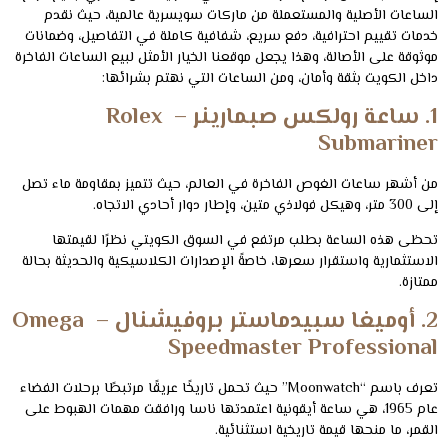
الساعات الأصلية والمستعملة من ماركات سويسرية عالمية، حيث نقدم
خدمات تقييم احترافية، دفع سريع، شفافية كاملة في التفاصيل، وضمانات
موثوقة على الأصالة، وهذا يجعل موقعنا الخيار الأمثل لبيع الساعات الفاخرة
داخل الكويت بثقة وأمان، ومن الساعات التي نهتم بشرائها:
1. ساعة رولكس صبمارينر – Rolex
Submariner
من أشهر ساعات الغوص الفاخرة في العالم، حيث تتميز بمقاومة ماء تصل
إلى 300 متر، وهيكل فولاذي متين، وإطار دوار أحادي الاتجاه.
تحظى هذه الساعة بطلب مرتفع في السوق الكويتي نظرًا لقيمتها
الاستثمارية واستقرار سعرها، خاصةً الإصدارات الكلاسيكية والحديثة بحالة
ممتازة.
2. أوميغا سبيدماستر بروفيشنال – Omega
Speedmaster Professional
تعرف باسم “Moonwatch” حيث تحمل تاريخًا عريقًا مرتبطًا برحلات الفضاء
عام 1965، هي ساعة أيقونية اعتمدتها ناسا ورافقت مهمات الهبوط على
القمر، ما منحها قيمة تاريخية استثنائية.