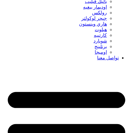
باتيك فيليب
اوديمار بيغيه
رولكس
جيجر لوكولتر
هاري وينستون
هبلوت
كارتييه
شوبارد
برتلينج
اوميجا
تواصل معنا