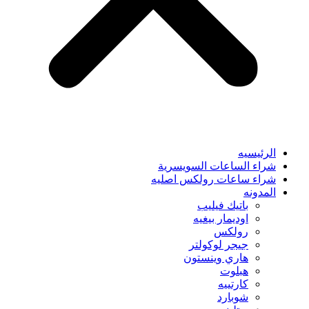
الرئيسيه
شراء الساعات السويسرية
شراء ساعات رولكس اصليه
المدونه
باتيك فيليب
اوديمار بيغيه
رولكس
جيجر لوكولتر
هاري وينستون
هبلوت
كارتييه
شوبارد