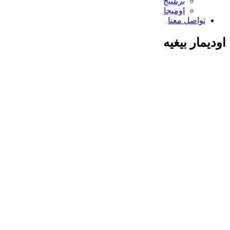
برتلينج
اوميجا
تواصل معنا
اوديمار بيغيه