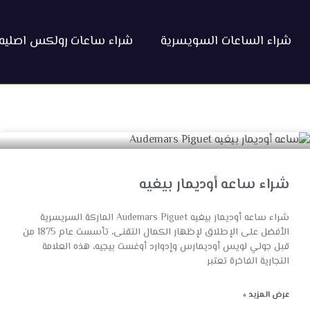
شراء الساعات السويسرية
شراء ساعات رولكس اصليه
شراء ساعه أوديمار بيغيه
شراء ساعه أوديمار بيغيه Audemars Piguet الماركة السريسرية
الأفضل على الإطلاق لإظهار الكمال التقنى، تأسست عام 1875 من
قبل جولي لويس أوديمارس وإدوارد أوغست بيجيه، هذه العلامة
التجارية الفاخرة تعتبر
عرض المزيد »