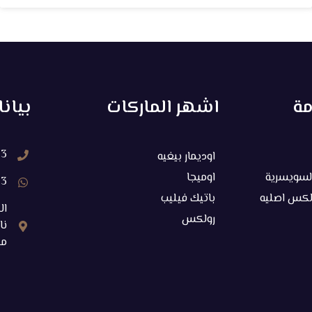
مة
اشهر الماركات
بيان
33
اوديمار بيغيه
السويسرية
اوميجا
33
لكس اصليه
باتيك فيليب
ال
رولكس
م‬