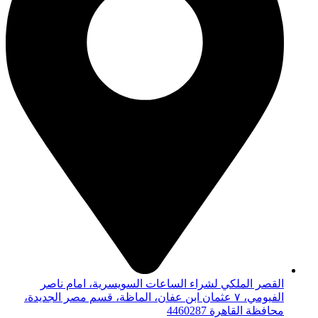
القصر الملكي لشراء الساعات السويسرية، امام ناصر
الفيومي، ٧ عثمان ابن عفان، الماظة، قسم مصر الجديدة،
محافظة القاهرة‬ 4460287