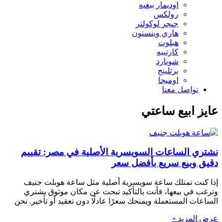
اوديمار بيغيه
رولكس
جيجر لوكولتر
هاري وينستون
هبلوت
كارتييه
شوبارد
برتلينج
اوميجا
تواصل معنا
عايز ابيع ساعتي
نشتري الساعات السويسرية الأصلية في مصر: تقييم
دقيق وبيع سريع بأفضل سعر
إذا كنت تمتلك ساعة سويسرية أصلية مثل ساعة هوبلت جنيف
وترغب في بيعها، فأنت بالتأكيد تبحث عن مكان موثوق يشتري
الساعات المستعملة ويمنحك سعرًا عادلًا دون تعقيد أو تأخير. نحن
عرض المزيد »