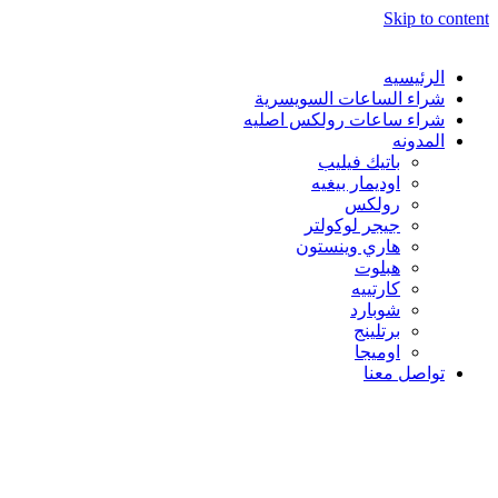
Skip to content
الرئيسيه
شراء الساعات السويسرية
شراء ساعات رولكس اصليه
المدونه
باتيك فيليب
اوديمار بيغيه
رولكس
جيجر لوكولتر
هاري وينستون
هبلوت
كارتييه
شوبارد
برتلينج
اوميجا
تواصل معنا