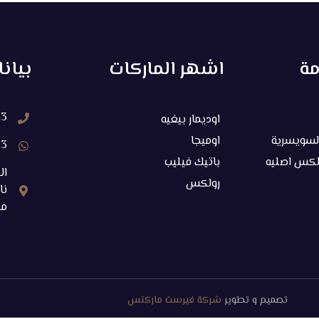
مة
اشهر الماركات
بيان
33
اوديمار بيغيه
السويسرية
اوميجا
33
لكس اصليه
باتيك فيليب
ال
رولكس
م‬
تصميم و تطوير
شركة فيرست ماركتس