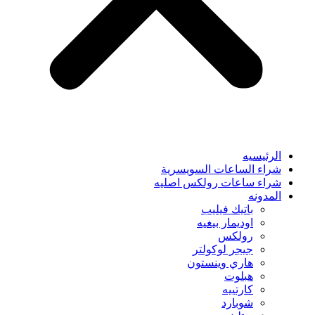
الرئيسيه
شراء الساعات السويسرية
شراء ساعات رولكس اصليه
المدونه
باتيك فيليب
اوديمار بيغيه
رولكس
جيجر لوكولتر
هاري وينستون
هبلوت
كارتييه
شوبارد