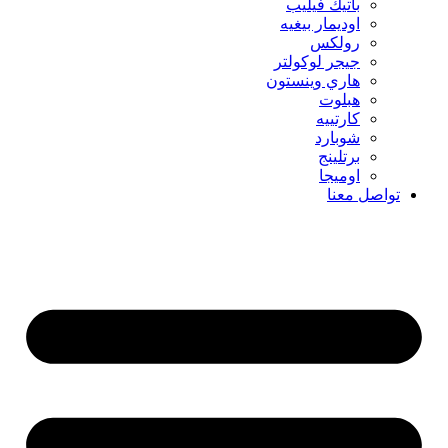
باتيك فيليب
اوديمار بيغيه
رولكس
جيجر لوكولتر
هاري وينستون
هبلوت
كارتييه
شوبارد
برتلينج
اوميجا
تواصل معنا