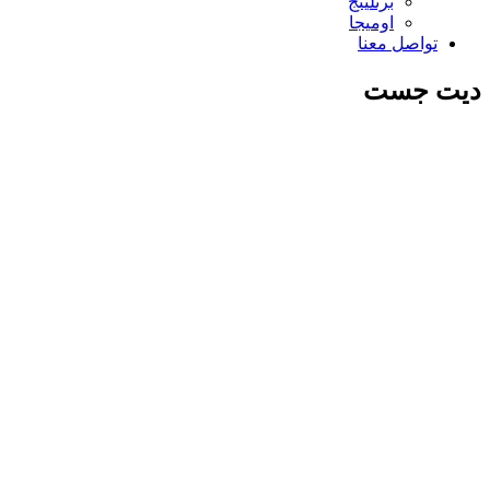
برتلينج
اوميجا
تواصل معنا
ديت جست