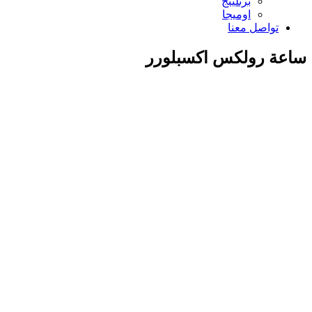
برتلينج
اوميجا
تواصل معنا
ساعة رولكس اكسبلورر