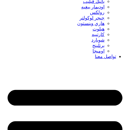
باتيك فيليب
اوديمار بيغيه
رولكس
جيجر لوكولتر
هاري وينستون
هبلوت
كارتييه
شوبارد
برتلينج
اوميجا
تواصل معنا