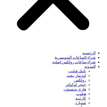
الرئيسيه
شراء الساعات السويسرية
شراء ساعات رولكس اصليه
المدونه
باتيك فيليب
اوديمار بيغيه
رولكس
جيجر لوكولتر
هاري وينستون
هبلوت
كارتييه
شوبارد