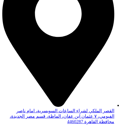
القصر الملكي لشراء الساعات السويسرية، امام ناصر
الفيومي، ٧ عثمان ابن عفان، الماظة، قسم مصر الجديدة،
محافظة القاهرة‬ 4460287