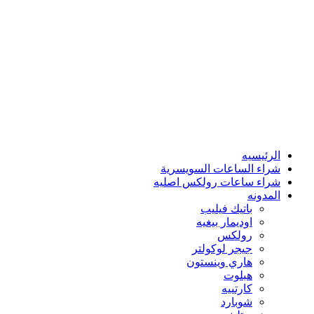
الرئيسيه
شراء الساعات السويسرية
شراء ساعات رولكس اصليه
المدونه
باتيك فيليب
اوديمار بيغيه
رولكس
جيجر لوكولتر
هاري وينستون
هبلوت
كارتييه
شوبارد