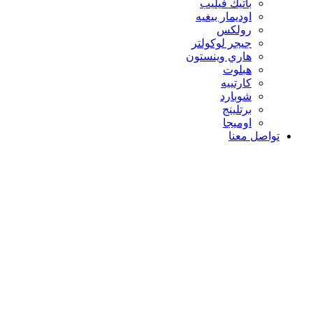
باتيك فيليب
اوديمار بيغيه
رولكس
جيجر لوكولتر
هاري وينستون
هبلوت
كارتييه
شوبارد
برتلينج
اوميجا
تواصل معنا