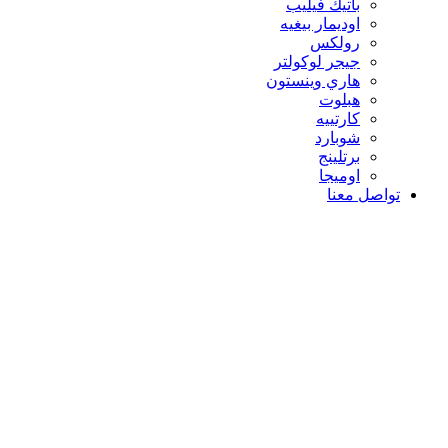
باتيك فيليب
اوديمار بيغيه
رولكس
جيجر لوكولتر
هاري وينستون
هبلوت
كارتييه
شوبارد
برتلينج
اوميجا
تواصل معنا