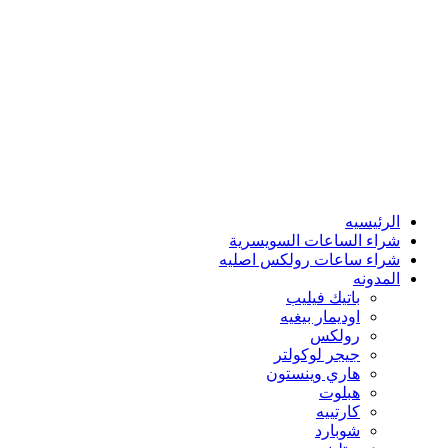
الرئيسيه
شراء الساعات السويسرية
شراء ساعات رولكس اصليه
المدونه
باتيك فيليب
اوديمار بيغيه
رولكس
جيجر لوكولتر
هاري وينستون
هبلوت
كارتييه
شوبارد