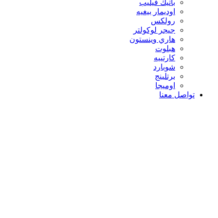
باتيك فيليب
اوديمار بيغيه
رولكس
جيجر لوكولتر
هاري وينستون
هبلوت
كارتييه
شوبارد
برتلينج
اوميجا
تواصل معنا