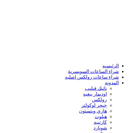
الرئيسيه
شراء الساعات السويسرية
شراء ساعات رولكس اصليه
المدونه
باتيك فيليب
اوديمار بيغيه
رولكس
جيجر لوكولتر
هاري وينستون
هبلوت
كارتييه
شوبارد